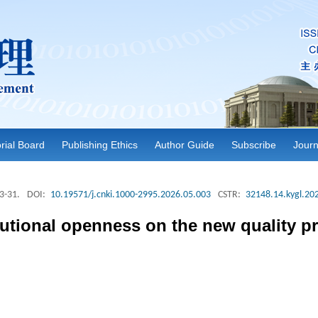
orial Board
Publishing Ethics
Author Guide
Subscribe
Journ
23-31.
DOI:
10.19571/j.cnki.1000-2995.2026.05.003
CSTR:
32148.14.kygl.20
tutional openness on the new quality pr