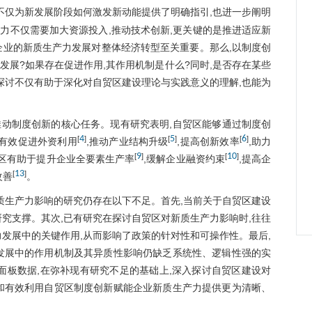
不仅为新发展阶段如何激发新动能提供了明确指引,也进一步阐明
力不仅需要加大资源投入,推动技术创新,更关键的是推进适应新
企业的新质生产力发展对整体经济转型至关重要。那么,以制度创
展?如果存在促进作用,其作用机制是什么?同时,是否存在某些
探讨不仅有助于深化对自贸区建设理论与实践意义的理解,也能为
推动制度创新的核心任务。现有研究表明,自贸区能够通过制度创
4
5
6
[
]
[
]
[
]
够有效促进外资利用
,推动产业结构升级
,提高创新效率
,助力
9
10
[
]
[
]
贸区有助于提升企业全要素生产率
,缓解企业融资约束
,提高企
13
[
]
改善
。
质生产力影响的研究仍存在以下不足。首先,当前关于自贸区建设
究支撑。其次,已有研究在探讨自贸区对新质生产力影响时,往往
发展中的关键作用,从而影响了政策的针对性和可操作性。最后,
发展中的作用机制及其异质性影响仍缺乏系统性、逻辑性强的实
司的面板数据,在弥补现有研究不足的基础上,深入探讨自贸区建设对
和有效利用自贸区制度创新赋能企业新质生产力提供更为清晰、