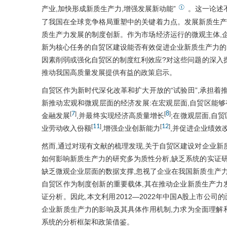
①
产业,加快形成新质生产力,增强发展新动能”
。这一论述
了我国在全球竞争格局重塑中的关键着力点。发展新质生产
质生产力发展的制度创新。作为市场经济运行的微观主体,
新为核心任务的自贸区建设能否有效促进企业新质生产力的发
因素削弱或强化自贸区的制度红利效应?对这些问题的深入
推动我国高质量发展提供有益的政策启示。
自贸区作为新时代深化改革和扩大开放的“试验田”,承担着
新推动宏观和微观层面的经济发展:在宏观层面,自贸区能
7
8
[
]
[
]
金融发展
,并最终实现经济高质量增长
;在微观层面,自
11
12
[
]
[
]
业劳动收入份额
,增强企业创新能力
,并促进企业绩效
然而,通过对现有文献的梳理发现,关于自贸区建设对企业新
如何影响新质生产力的研究多为质性分析,缺乏系统的实证研
缺乏微观企业层面的数据支撑,忽视了企业在我国新质生产力
自贸区作为制度创新的重要载体,其在推动企业新质生产力
证分析。因此,本文利用2012—2022年中国A股上市公
企业新质生产力的影响及其具体作用机制,力求为全面理解
系统的分析框架和政策借鉴。