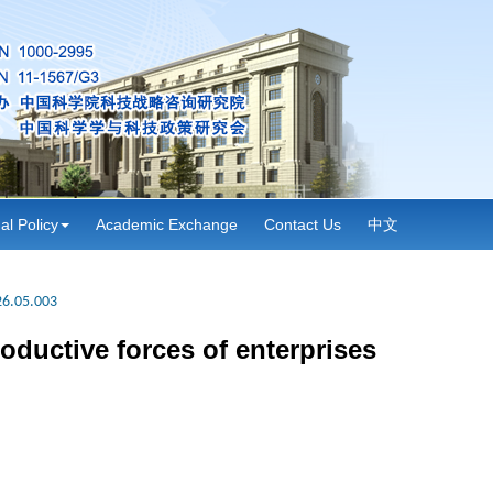
al Policy
Academic Exchange
Contact Us
中文
26.05.003
oductive forces of enterprises