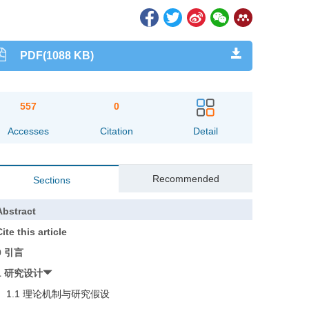
PDF(1088 KB)
557
0
Accesses
Citation
Detail
Recommended
Sections
Abstract
ite this article
0 引言
1 研究设计
1.1 理论机制与研究假设