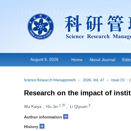
August 6, 2026
Home
About Journal
Edit
Science Research Management
››
2026, Vol. 47
››
Issue (5)
: 
Research on the impact of insti
1
2
Wu Kaiya
,
Hu Jin
,
Li Qiyuan
+
Author information
+
History