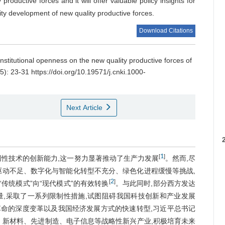
productive forces and it will offer valuable policy insights for
lity development of new quality productive forces.
Download Citations
nstitutional openness on the new quality productive forces of
5): 23-31 https://doi.org/10.19571/j.cnki.1000-
Next Article
o
1
[
]
创性技术的创新能力,这一努力显著推动了生产力发展
。然而,尽
驱动不足、数字化与智能化转型不充分、绿色化进程缓慢等挑战,
2
[
]
“传统模式”向“现代模式”的有效转换
。与此同时,部分西方发达
,采取了一系列限制性措施,试图阻碍我国科技创新和产业发展
命的深度变革以及我国经济发展方式的快速转型,习近平总书记
、新材料、先进制造、电子信息等战略性新兴产业,积极培育未来