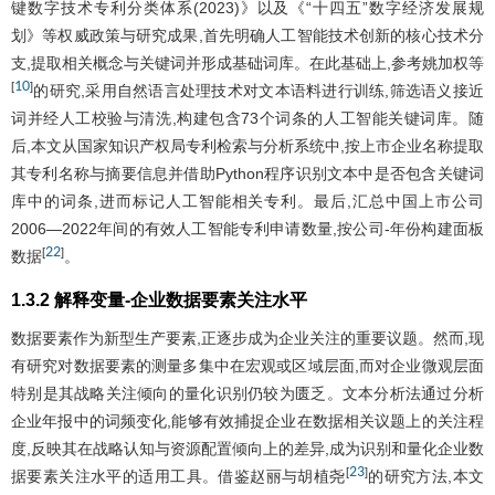
键数字技术专利分类体系(2023)》以及《“十四五”数字经济发展规
划》等权威政策与研究成果,首先明确人工智能技术创新的核心技术分
支,提取相关概念与关键词并形成基础词库。在此基础上,参考姚加权等
10
[
]
的研究,采用自然语言处理技术对文本语料进行训练,筛选语义接近
词并经人工校验与清洗,构建包含73个词条的人工智能关键词库。随
后,本文从国家知识产权局专利检索与分析系统中,按上市企业名称提取
其专利名称与摘要信息并借助Python程序识别文本中是否包含关键词
库中的词条,进而标记人工智能相关专利。最后,汇总中国上市公司
2006—2022年间的有效人工智能专利申请数量,按公司-年份构建面板
22
[
]
数据
。
1.3.2 解释变量-企业数据要素关注水平
数据要素作为新型生产要素,正逐步成为企业关注的重要议题。然而,现
有研究对数据要素的测量多集中在宏观或区域层面,而对企业微观层面
特别是其战略关注倾向的量化识别仍较为匮乏。文本分析法通过分析
企业年报中的词频变化,能够有效捕捉企业在数据相关议题上的关注程
度,反映其在战略认知与资源配置倾向上的差异,成为识别和量化企业数
23
[
]
据要素关注水平的适用工具。借鉴赵丽与胡植尧
的研究方法,本文