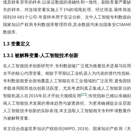
债及财务异常的样本,以保证数据的准确性和一致性。剔除变量严重缺
失的样本。对连续变量实施上下1%的缩尾处理。经过筛选,最终筛选
得到39 681个公司-年度样本用于实证分析。文中人工智能专利数据由
国家知识产权局专利数据库整理而得,其余数据均来自国泰安CSMAR
数据库。
1.3 变量定义
1.3.1 被解释变量-人工智能技术创新
在人工智能技术创新研究中,专利数据被广泛视为衡量技术进展与应用
水平的核心代理变量。相较于早期以工业机器人为代表的替代性指标,
专利数据能更全面地覆盖人工智能在非工业领域的广泛应用,避免因技
术载体局限而低估创新活跃度。尤其考虑到真正集成人工智能算法的
21
[
]
智能机器人在2015年后才开始大规模应用
,传统指标已难以准确刻
画人工智能技术发展的整体趋势与渗透路径。为更准确捕捉企业层面
人工智能技术创新的实际表现,本文选取人工智能相关专利申请数量作
为被解释变量。
本文综合借鉴世界知识产权组织(WIPO, 2019)、国家知识产权局《关