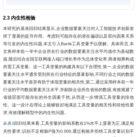
2.3 内生性检验
本研究的基准回归结果显示,企业数据要素关注对人工智能技术创新发
挥了显著的提升作用。考虑到可能存在的潜在偏误以及双向因果关系
等引发的内生性问题,本文引入Bartik工具变量予以缓解。具体而言,本
文将样本前一年中企业所在行业的数据要素关注水平均值作为基础数
值,随后结合全国互联网接入端口增长率作为总体变化率,两者相乘构成
所需工具变量。这一工具变量的构建具有以下合理性:第一,企业的数据
要素关注水平通常受到所在行业特征的显著影响,不同行业之间的数据
要素关注水平差异有助于体现变量的相关性;第二,通过采用样本前一年
行业的平均数据要素关注水平,并剔除企业所在省份的数据,有效规避了
省级层面可能存在的外生因素干扰,从而进一步增强工具变量的排他
性。这一设计在理论上能够较好地满足工具变量的相关性和排他性要
求,有效缓解模型中的内生性问题。
从
回归结果来看,工具变量的影响系数在1%水平上显著为正,满足相
表3
关性要求;识别不足检验
P
值为0.000,通过检验并拒绝工具变量识别不