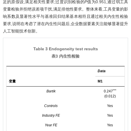
足的原假设,满足相关性要求;过度识别检验的
P
值为0.951,通过弱工具
变量检验并拒绝误差项干扰,满足排他性要求。整体来看,工具变量的影
响系数及显著性水平与基准回归结果基本相符且通过相关内生性检验
要求,说明在考虑了潜在内生性问题后,企业数据要素关注能够显著提升
人工智能技术创新。
Table 3 Endogeneity test results
表3 内生性检验
Data
变量
M1
***
Bartik
0.247
(0.012)
Controls
Yes
Industry FE
Yes
Year FE
Yes