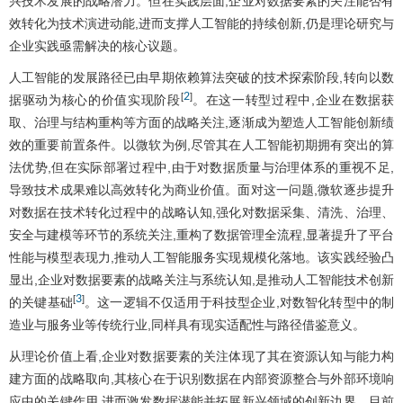
兴技术发展的战略潜力。但在实践层面,企业对数据要素的关注能否有
效转化为技术演进动能,进而支撑人工智能的持续创新,仍是理论研究与
企业实践亟需解决的核心议题。
人工智能的发展路径已由早期依赖算法突破的技术探索阶段,转向以数
2
[
]
据驱动为核心的价值实现阶段
。在这一转型过程中,企业在数据获
取、治理与结构重构等方面的战略关注,逐渐成为塑造人工智能创新绩
效的重要前置条件。以微软为例,尽管其在人工智能初期拥有突出的算
法优势,但在实际部署过程中,由于对数据质量与治理体系的重视不足,
导致技术成果难以高效转化为商业价值。面对这一问题,微软逐步提升
对数据在技术转化过程中的战略认知,强化对数据采集、清洗、治理、
安全与建模等环节的系统关注,重构了数据管理全流程,显著提升了平台
性能与模型表现力,推动人工智能服务实现规模化落地。该实践经验凸
显出,企业对数据要素的战略关注与系统认知,是推动人工智能技术创新
3
[
]
的关键基础
。这一逻辑不仅适用于科技型企业,对数智化转型中的制
造业与服务业等传统行业,同样具有现实适配性与路径借鉴意义。
从理论价值上看,企业对数据要素的关注体现了其在资源认知与能力构
建方面的战略取向,其核心在于识别数据在内部资源整合与外部环境响
应中的关键作用,进而激发数据潜能并拓展新兴领域的创新边界。目前