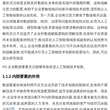
素的关注程度反映其对数据在未来价值实现中的预期判断。这种战略
注意力的配置,有助于企业更敏锐地识别新兴领域技术趋势,进而抢占人
工智能创新的认知先机。另一方面,企业将注意力聚焦于数据相关议题,
往往伴随着对数据获取、组织、治理等问题的系统性识别,从而为人工
智能算法训练、模型构建与技术落地提供更清晰的路径感知。这种战
略性关注不仅提升了企业对数据赋能逻辑的理解深度,也有助于在资源
尚未全面配套的情况下,推动其在人工智能领域形成超前的认知优势与
技术布局。综上,企业对数据要素的关注行为不仅体现其在信息环境中
的战略选择,也可能成为引导人工智能技术创新的前置动力。因此,可以
提出研究假设:
H1:企业数据要素关注能够有效促进人工智能技术创新。
1.1.2 内部要素的作用
数据要素的有效利用不仅为企业开辟了技术创新的新路径,也有助于缓
解信息不对称所带来的资源配置障碍,提升创新成果的转化效率。现实
中,企业常存在资源分配不均与利用低效的问题,形成大量未被充分调动
的冗余资源,如闲置的人力资本、未充分发挥效能的资产与组织冗余能
16
[
]
力等
。尽管传统观点将其视为低效管理的体现,但越来越多研究指