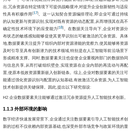
出,冗余资源在特定情境下可提供战略缓冲,对提升企业创新韧性与适应
17
[
]
性具有积极作用
。这一认知契合资源编排理论,即企业可通过持续
的认知更新与资源识别,实现对既有资源的动态配置,从而增强其在高不
18
[
]
确定性技术环境下的应变能力
。在数据关注导向下,企业对资源分
布状态的敏感感知能够促使其更早识别出可被激活的冗余资源。具体
地,数据要素关注提升了组织内部对资源潜能的觉察力,使其能够将资源
及时引导至具有创新潜力的技术领域,特别是在人工智能等前沿场景下
形成精准支撑。同时,数据要素关注也促使企业重视跨部门的数据协同
与信息共享,从而打破组织壁垒,实现资源在企业内部的再流动与再配
置,使原本低效资源重新嵌入创新链条。综上,企业对数据要素的关注可
能通过强化资源识别与配置的认知基础,有效激活冗余资源,为人工智能
技术创新提供关键保障。因此,提出以下研究假设:
H2:企业数据要素关注能够通过激活冗余资源提升人工智能技术创新。
1.1.3 外部环境的影响
数字经济快速发展背景下,企业通过关注数据要素引导人工智能技术创
新的过程不仅依赖内部资源基础,也深受外部市场竞争与政策环境的显