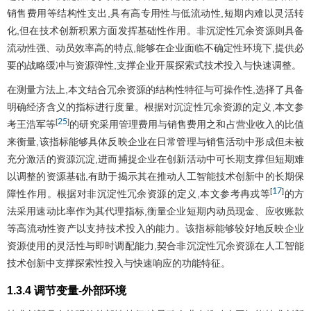
销售费用等结构性支出,具有高专用性与低流动性,短期内难以灵活转
化,但在技术创新积累方面发挥基础性作用。非沉淀性冗余资源则具备
流动性强、动员效率高的特点,能够在企业面临不确定性环境下,提供必
要的战略缓冲与资源弹性,支撑企业开展探索式技术投入与快速调整。
在测量方法上,本文结合冗余资源的结构性特征与可操作性,选择了具备
明确经济含义的指标进行度量。根据对沉淀性冗余资源的定义,本文参
25
[
]
考王浩军等
的研究采用管理费用与销售费用之和占营业收入的比值
来衡量,该指标能够具体反映企业在日常管理与销售活动中形成但未被
充分激活的资源沉淀,进而捕捉企业在创新活动中可长期支撑但短期难
以调整的资源基础,有助于揭示其在推动人工智能技术创新中的长期保
17
[
]
障性作用。根据对非沉淀性冗余资源的定义,本文参考冉戎等
的方
法采用速动比率作为其代理指标,衡量企业短期内动员现金、应收账款
等高流动性资产以支持技术投入的能力。该指标能够较好地反映企业
资源使用的灵活性与即时调配能力,契合非沉淀性冗余资源在人工智能
技术创新中支撑探索性投入与快速响应的功能特征。
1.3.4 调节变量-外部环境