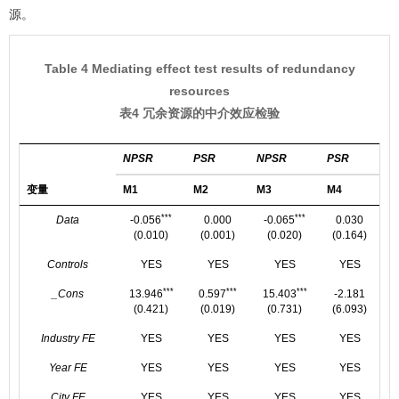
源。
Table 4 Mediating effect test results of redundancy
resources
表4 冗余资源的中介效应检验
NPSR
PSR
NPSR
PSR
变量
M1
M2
M3
M4
***
***
Data
-0.056
0.000
-0.065
0.030
(0.010)
(0.001)
(0.020)
(0.164)
Controls
YES
YES
YES
YES
***
***
***
_Cons
13.946
0.597
15.403
-2.181
(0.421)
(0.019)
(0.731)
(6.093)
Industry FE
YES
YES
YES
YES
Year FE
YES
YES
YES
YES
City FE
YES
YES
YES
YES