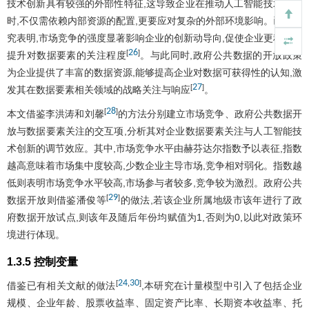
技术创新具有较强的外部性特征,这导致企业在推动人工智能技术创新
时,不仅需依赖内部资源的配置,更要应对复杂的外部环境影响。已有研
究表明,市场竞争的强度显著影响企业的创新动导向,促使企业更积极地
26
[
]
提升对数据要素的关注程度
。与此同时,政府公共数据的开放政策
为企业提供了丰富的数据资源,能够提高企业对数据可获得性的认知,激
27
[
]
发其在数据要素相关领域的战略关注与响应
。
28
[
]
本文借鉴李洪涛和刘馨
的方法分别建立市场竞争、政府公共数据开
放与数据要素关注的交互项,分析其对企业数据要素关注与人工智能技
术创新的调节效应。其中,市场竞争水平由赫芬达尔指数予以表征,指数
越高意味着市场集中度较高,少数企业主导市场,竞争相对弱化。指数越
低则表明市场竞争水平较高,市场参与者较多,竞争较为激烈。政府公共
29
[
]
数据开放则借鉴潘俊等
的做法,若该企业所属地级市该年进行了政
府数据开放试点,则该年及随后年份均赋值为1,否则为0,以此对政策环
境进行体现。
1.3.5 控制变量
24
30
[
,
]
借鉴已有相关文献的做法
,本研究在计量模型中引入了包括企业
规模、企业年龄、股票收益率、固定资产比率、长期资本收益率、托