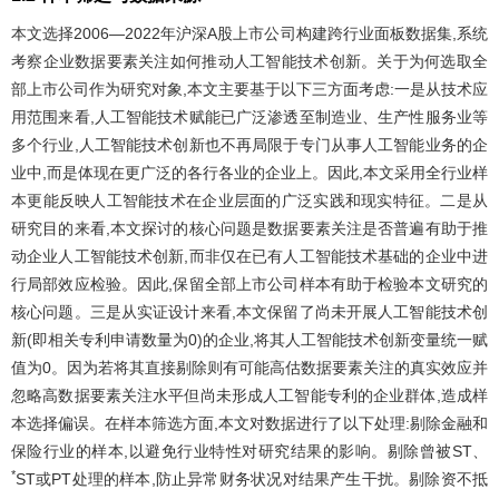
本文选择2006—2022年沪深A股上市公司构建跨行业面板数据集,系统
考察企业数据要素关注如何推动人工智能技术创新。关于为何选取全
部上市公司作为研究对象,本文主要基于以下三方面考虑:一是从技术应
用范围来看,人工智能技术赋能已广泛渗透至制造业、生产性服务业等
多个行业,人工智能技术创新也不再局限于专门从事人工智能业务的企
业中,而是体现在更广泛的各行各业的企业上。因此,本文采用全行业样
本更能反映人工智能技术在企业层面的广泛实践和现实特征。二是从
研究目的来看,本文探讨的核心问题是数据要素关注是否普遍有助于推
动企业人工智能技术创新,而非仅在已有人工智能技术基础的企业中进
行局部效应检验。因此,保留全部上市公司样本有助于检验本文研究的
核心问题。三是从实证设计来看,本文保留了尚未开展人工智能技术创
新(即相关专利申请数量为0)的企业,将其人工智能技术创新变量统一赋
值为0。因为若将其直接剔除则有可能高估数据要素关注的真实效应并
忽略高数据要素关注水平但尚未形成人工智能专利的企业群体,造成样
本选择偏误。在样本筛选方面,本文对数据进行了以下处理:剔除金融和
保险行业的样本,以避免行业特性对研究结果的影响。剔除曾被ST、
*
ST或PT处理的样本,防止异常财务状况对结果产生干扰。剔除资不抵