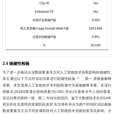
City FE
Yes
Enterprise FE
Yes
识别不足检验
P
值
0.000
弱工具变量
Cragg
-
Donald Wald F
值
5653.846
过度识别检验
P
值
0.951
N
30 639
2.4 稳健性检验
为了进一步验证企业数据要素关注对人工智能技术创新影响的稳健性,
①
本文通过以下方法对实证结果进行稳健性检验
。第一,替换被解释
变量。本文现将人工智能技术专利获取量作为新被解释变量。在进行
替换后,回归结果显示影响系数为0.081,并在1%显著水平上保持显著,
实证结果仍保持一致。第二,年份分组回归。鉴于大数据技术在2014年
前后存在实质性的发展阶段差异,本文将样本分为两个时间区间以检验
数据要素关注在不同发展阶段对人工智能技术创新的差异化影响。分