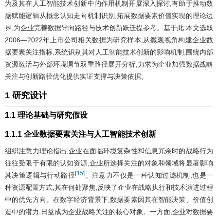
为及其在人工智能技术创新中的作用机制开展深入探讨,有助于推动数
据赋能逻辑从概念认知走向机制识别,拓展数据要素价值实现的理论边
界,为企业完善数据导向路径与技术创新跃迁提参考。基于此,本文选取
2006—2022年上市公司相关数据为研究样本,从微观视角构建企业数
据要素关注指标,系统识别其对人工智能技术创新的影响机制,围绕内部
资源激活与外部环境调节双重路径展开分析,力求为企业加强数据战略
关注与创新路径优化提供实证支撑与决策依据。
1 研究设计
1.1 理论基础与研究假设
1.1.1 企业数据要素关注与人工智能技术创新
组织注意力理论指出,企业在面临环境复杂性和信息冗余时的战略行为
往往受限于有限的认知资源,企业所选择关注的对象和领域将显著影响
15
[
]
其决策逻辑与行动路径
。注意力不仅是一种认知过滤机制,也是一
种资源配置方式,其在何处聚焦,反映了企业在战略执行和技术演进过程
中的优先方向。在数字经济背景下,数据要素因其在智能决策、价值创
造中的潜力,日益成为企业战略关注的核心对象。一方面,企业对数据要