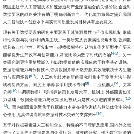
我国正处于人工智能技术加速渗透与产业深度融合的关键阶段,企业对
数据要素的战略关注有助于明确创新方向、优化能力布局对提升我国
人工智能技术创新水平与实现高质量发展目标具有重要意义。
现有关于数据要素的研究主要聚焦于其资源属性与价值实现机制,形成
特性识别与功能作用两条主线。一类研究从要素属性视角出发,强调数
据具备非排他性、可复制性与规模报酬特征,认为其作为新型生产要素
4
5
[
-
]
能够提升生产效率与创新能力,常被比喻为数字时代的石油
。另一
类研究则更注重情境嵌入,指出数据价值的实现依赖于数字基础设施、
数据治理能力与分析技术,强调数据并非天然资源,其效能取决于内生能
6
7
[
-
]
力与应用场景
。人工智能技术创新的研究则集中于测度方法与影
8
9
[
]
[
]
响机制两方面。测度上,学界多采用技术专利
、工业机器人
、文本
10
11
[
]
[
]
分析
与调研数据
等指标刻画其发展水平。机制上,外部因素如算
12
[
-
力基础、数据处理能力与政策激励被认为是技术演进的重要驱动
13
]
。而内部因素则聚焦于数据能力本身在模型训练与算法优化中的核
14
[
]
心作用,尤其强调高质量数据对技术突破的支撑效应
。
基于对数据要素及人工智能含义、特性的不同理解及应用,国内外文献
进行了大量关于数据要素与企业行为、绩效的研究。作为数字经济的