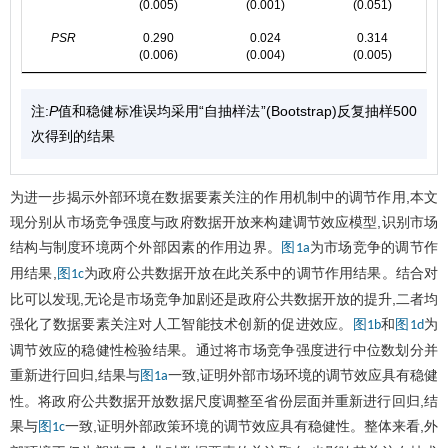
(0.005)
(0.001)
(0.051)
PSR
0.290
0.024
0.314
(0.006)
(0.004)
(0.005)
注:
P
值和稳健标准误均采用“自抽样法”(Bootstrap)反复抽样500
次得到的结果
为进一步揭示外部环境在数据要素关注的作用机制中的调节作用,本文
现分别从市场竞争强度与政府数据开放来构建调节效应模型,识别市场
结构与制度环境两个外部因素的作用边界。
为市场竞争的调节作
图1a
用结果,
为政府公共数据开放在此关系中的调节作用结果。结合对
图1c
比可以发现,无论是市场竞争加剧还是政府公共数据开放的提升,二者均
强化了数据要素关注对人工智能技术创新的促进效应。
和
为
图1b
图1d
调节效应的稳健性检验结果。通过将市场竞争强度进行中位数划分并
重新进行回归,结果与
一致,证明外部市场环境的调节效应具有稳健
图1a
性。将政府公共数据开放数据尺度调整至省份层面并重新进行回归,结
果与
一致,证明外部政策环境的调节效应具有稳健性。整体来看,外
图1c