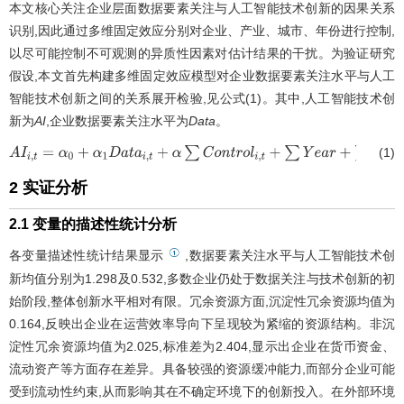
本文核心关注企业层面数据要素关注与人工智能技术创新的因果关系
识别,因此通过多维固定效应分别对企业、产业、城市、年份进行控制,
以尽可能控制不可观测的异质性因素对估计结果的干扰。为验证研究
假设,本文首先构建多维固定效应模型对企业数据要素关注水平与人工
智能技术创新之间的关系展开检验,见公式(1)。其中,人工智能技术创
新为
AI
,企业数据要素关注水平为
Data
。
(1)
A
I
i
,
t
=
α
0
+
α
1
D
a
t
a
i
,
t
+
α
∑
C
o
n
t
r
o
l
i
,
t
+
∑
Y
e
a
r
+
∑
I
n
d
u
s
t
r
y
+
∑
C
i
t
y
+
∑
E
n
t
e
r
p
r
i
s
e
2 实证分析
2.1 变量的描述性统计分析
①
各变量描述性统计结果显示
,数据要素关注水平与人工智能技术创
新均值分别为1.298及0.532,多数企业仍处于数据关注与技术创新的初
始阶段,整体创新水平相对有限。冗余资源方面,沉淀性冗余资源均值为
0.164,反映出企业在运营效率导向下呈现较为紧缩的资源结构。非沉
淀性冗余资源均值为2.025,标准差为2.404,显示出企业在货币资金、
流动资产等方面存在差异。具备较强的资源缓冲能力,而部分企业可能
受到流动性约束,从而影响其在不确定环境下的创新投入。在外部环境