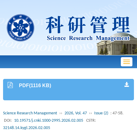
Toggl
navig
PDF(1116 KB)
Science Research Management
››
2026, Vol. 47
››
Issue (2)
: 47-58.
DOI:
10.19571/j.cnki.1000-2995.2026.02.005
CSTR:
32148.14.kygl.2026.02.005