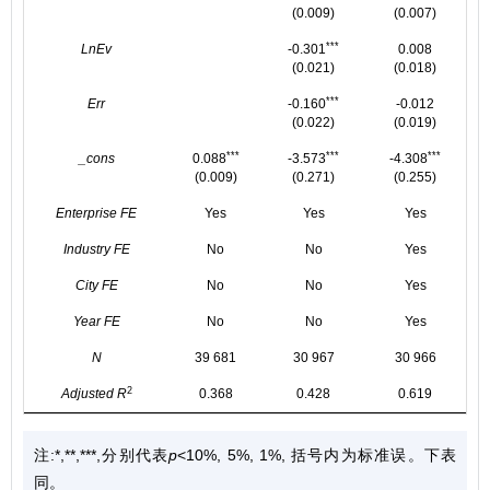
(0.009)
(0.007)
***
LnEv
-0.301
0.008
(0.021)
(0.018)
***
Err
-0.160
-0.012
(0.022)
(0.019)
***
***
***
_cons
0.088
-3.573
-4.308
(0.009)
(0.271)
(0.255)
Enterprise FE
Yes
Yes
Yes
Industry FE
No
No
Yes
City FE
No
No
Yes
Year FE
No
No
Yes
N
39 681
30 967
30 966
2
Adjusted R
0.368
0.428
0.619
注:*,**,***,分别代表
p
<10%, 5%, 1%, 括号内为标准误。下表
同。