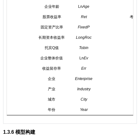
企业年龄
Ln
Age
股票收益率
Ret
考虑
固定资产比率
FixedP
长期资本收益率
LongRoc
收
托宾Q值
Tobin
企业整体价值
Ln
Ev
收益留存率
Err
企业
Enterprise
产业
Industry
城市
City
年份
Year
1.3.6 模型构建