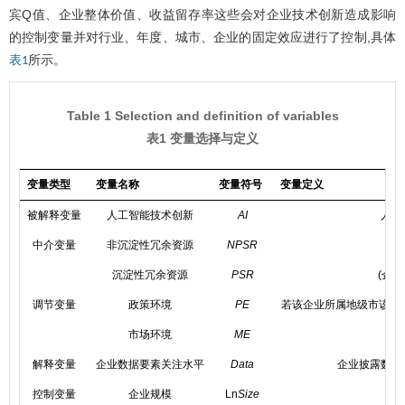
宾Q值、企业整体价值、收益留存率这些会对企业技术创新造成影响
的控制变量并对行业、年度、城市、企业的固定效应进行了控制,具体
所示。
表1
Table 1 Selection and definition of variables
表1 变量选择与定义
变量类型
变量名称
变量符号
变量定义
被解释变量
人工智能技术创新
AI
人工
中介变量
非沉淀性冗余资源
NPSR
沉淀性冗余资源
PSR
(企
调节变量
政策环境
PE
若该企业所属地级市该年处
市场环境
ME
解释变量
企业数据要素关注水平
Data
企业披露数据
控制变量
企业规模
Ln
Size