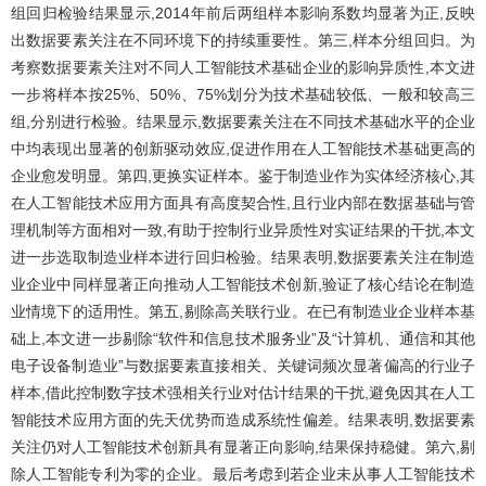
组回归检验结果显示,2014年前后两组样本影响系数均显著为正,反映
出数据要素关注在不同环境下的持续重要性。第三,样本分组回归。为
考察数据要素关注对不同人工智能技术基础企业的影响异质性,本文进
一步将样本按25%、50%、75%划分为技术基础较低、一般和较高三
组,分别进行检验。结果显示,数据要素关注在不同技术基础水平的企业
中均表现出显著的创新驱动效应,促进作用在人工智能技术基础更高的
企业愈发明显。第四,更换实证样本。鉴于制造业作为实体经济核心,其
在人工智能技术应用方面具有高度契合性,且行业内部在数据基础与管
理机制等方面相对一致,有助于控制行业异质性对实证结果的干扰,本文
进一步选取制造业样本进行回归检验。结果表明,数据要素关注在制造
业企业中同样显著正向推动人工智能技术创新,验证了核心结论在制造
业情境下的适用性。第五,剔除高关联行业。在已有制造业企业样本基
础上,本文进一步剔除“软件和信息技术服务业”及“计算机、通信和其他
电子设备制造业”与数据要素直接相关、关键词频次显著偏高的行业子
样本,借此控制数字技术强相关行业对估计结果的干扰,避免因其在人工
智能技术应用方面的先天优势而造成系统性偏差。结果表明,数据要素
关注仍对人工智能技术创新具有显著正向影响,结果保持稳健。第六,剔
除人工智能专利为零的企业。最后考虑到若企业未从事人工智能技术