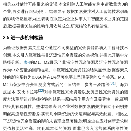
相关业对估计可能带来的偏误,本文剔除人工智能专利申请数量为0的
企业,再次进行回归分析。结果显示,数据要素关注对人工智能技术创新
的影响依然显著为正,表明在限定为企业从事人工智能技术业务的范围
后,数据要素关注的推动作用依然成立,研究结论具有稳健性。
2.5 进一步机制检验
为验证数据要素关注是否通过不同类型的冗余资源影响人工智能技术
创新,本文引入沉淀性与非沉淀性冗余资源的分类视角,并据此开展中介
路径分析。
的M1、M2展示了非沉淀性冗余资源及沉淀性冗余资源
表4
作为中介变量的回归结果。非沉淀性冗余资源的结果显示,数据要素关
注的影响系数为0.056并在1%显著水平上呈现显著的负向关系。M3、
31
[
]
M4为替换中介变量测度方式后的回归结果。参考王象路等
、海力
32
[
]
皮提木·艾比卜拉等
对非沉淀性冗余资源以及沉淀性冗余资源的测
度方法重新进行路径检验的结果与原结果作用方向及显著性一致,证明
路径具有稳健性。整体结果表明,企业对数据要素的关注有助于识别并
调配高流动性资源,以实现对创新资源的快速调配与高效配置。相比之
下,沉淀性冗余资源的影响未表现出显著性,说明企业在应对创新需求时
更依赖灵活性高、转化成本低的资源,而非已嵌入运营体系的刚性资