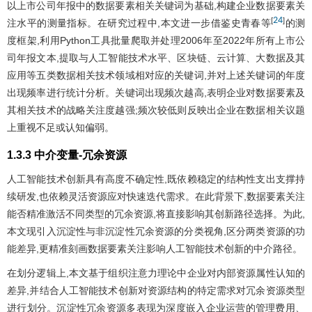
以上市公司年报中的数据要素相关关键词为基础,构建企业数据要素关
24
[
]
注水平的测量指标。在研究过程中,本文进一步借鉴史青春等
的测
度框架,利用Python工具批量爬取并处理2006年至2022年所有上市公
司年报文本,提取与人工智能技术水平、区块链、云计算、大数据及其
应用等五类数据相关技术领域相对应的关键词,并对上述关键词的年度
出现频率进行统计分析。关键词出现频次越高,表明企业对数据要素及
其相关技术的战略关注度越强;频次较低则反映出企业在数据相关议题
上重视不足或认知偏弱。
1.3.3 中介变量-冗余资源
人工智能技术创新具有高度不确定性,既依赖稳定的结构性支出支撑持
续研发,也依赖灵活资源应对快速迭代需求。在此背景下,数据要素关注
能否精准激活不同类型的冗余资源,将直接影响其创新路径选择。为此,
本文现引入沉淀性与非沉淀性冗余资源的分类视角,区分两类资源的功
能差异,更精准刻画数据要素关注影响人工智能技术创新的中介路径。
在划分逻辑上,本文基于组织注意力理论中企业对内部资源属性认知的
差异,并结合人工智能技术创新对资源结构的特定需求对冗余资源类型
进行划分。沉淀性冗余资源多表现为深度嵌入企业运营的管理费用、