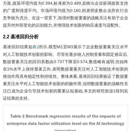
方面,政策环境均值为0.394,标准差为0.489,反映出企业获得政策支持
的广度和强度不均。市场环境均值为0.160,则表明多数企业所在行业
竞争较为充分。在这一背景下,加强对数据要素的战略关注有助于企业
提升对外部变化的识别能力,并增强技术创新的响应速度与适配性。
2.2 基准回归分析
基准回归结果如
所示,模型M1至M3展示了企业数据要素关注水平
表2
对人工智能技术创新的影响。尽管在逐步纳入控制变量和固定效应后,
数据要素关注的回归系数由0.737下降至0.574,数值略有减弱,但始终
在1%水平上保持显著正向,表明数据要素关注对人工智能技术创新的
推动作用具有稳定性和持续性。整体来看,基准回归结果验证了数据要
素关注水平对人工智能技术创新的积极作用,说明数据要素的战略性关
注已成为企业引导技术创新的重要认知基础,本文的研究假设1得到实
证结果的支持。
Table 2 Benchmark regression results of the impacts of
enterprise data factor utilization level on the AI technology
innovation