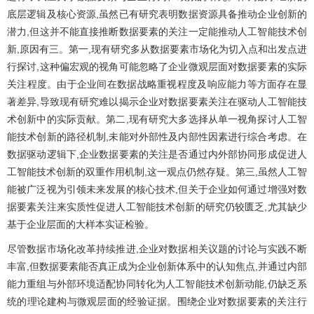
底层逻辑及核心资源,虽然已有研究表明数据资源具备推动企业创新的
潜力,但这并不能直接推断数据要素的关注一定能推动人工智能技术创
新,原因有三。第一,现有研究多从数据要素市场化为切入点和出发点进
行探讨,这种偏宏观的视角可能忽略了企业微观层面对数据要素的实际
关注程度。由于企业间在数据战略重视程度及响应能力等方面存在显
著差异,导致现有研究难以揭示企业对数据要素关注在驱动人工智能技
术创新中的实际贡献。第二,现有研究大多选择从单一视角探讨人工智
能技术创新的路径机制,未能对外部性及内部性因素进行综合考虑。在
数据驱动逻辑下,企业数据要素的关注是否通过内外部协同形成促进人
工智能技术创新的双重作用机制,这一观点仍然存疑。第三,虽然人工智
能被广泛视为引领未来发展的核心技术,但关于企业如何通过增强对数
据要素关注来实质性促进人工智能技术创新的研究仍较匮乏,尤其缺少
基于企业层面的大样本实证检验。
尽管数据市场化改革持续推进,企业对数据相关议题的讨论与实践不断
丰富,但数据要素能否真正成为企业创新体系中的认知焦点,并通过内部
能力重组与外部环境适配协同转化为人工智能技术创新动能,仍缺乏系
统的理论建构与微观层面的经验证据。围绕企业对数据要素的关注行