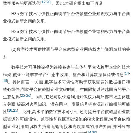
19
20
[
,
]
数字服务的更新迭代
。因此,本研究提出如下假设:
H3a:数字技术可供性正向调节平台依赖型企业知识权力与平台商
业模式创新之间的关系。
H3b:数字技术可供性正向调节平台依赖型企业结构权力与平台商
业模式创新之间的关系。
(2)数字技术可供性调节平台依赖型企业网络权力与资源编排的关
系
数字技术可供性被视为连接各参与主体与平台依赖型企业的技术
14
[
-
框架,使企业能够在平台生态中收集、整合和计算数据资源或信息
15
]
。具体而言:一方面,数字技术可供性有助于获取更宽的数据接口和
核心组件,帮助平台依赖型企业突破时间、空间限制以跨越固有的平台
25
26
[
-
]
生态边界
。同时,它还可以快速利用知识权力与外部市场主体建
立关联,提高对边界知识、潜在用户、质量信号等资源进行编排的可能
18
25
[
,
]
性
。此外,高水平的数字技术可供性,还将提升平台依赖型企业数
据资源的可编辑性、兼容性和数据基础设施的模块化程度,为平台依赖
型企业利用知识权力搭建无缝衔接和高度集成的用户界面,并对分布
14
20
[
,
]