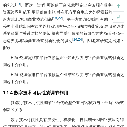
13
[
]
的包袱
。而这一过程,可以使平台依赖型企业突破现有业务领域的
资源边界和范围,更新价值主张,并在现有平台生态之外探索新的价值创
13
22
[
,
]
造方式,以实现商业模式创新
。另一方面,资源编排有助于平台依
赖型企业跳出固有边界以打破现有平台生态的结构藩篱,促进旧资源体
系的颠覆与关系结构的更替,探索异质性资源的新组合方式,拓宽价值生
14
24
[
,
]
态边界,以驱动商业模式创新机会的识别
。因此,本研究提出如下
假设:
H2c:资源编排在平台依赖型企业知识权力与平台商业模式创新之
间起中介作用。
H2d:资源编排在平台依赖型企业结构权力与平台商业模式创新之
间起中介作用。
1.1.4 数字技术可供性的调节作用
(1)数字技术可供性调节平台依赖型企业网络权力与平台商业模式
创新的关系
数字技术可供性具有层次性、模块化、自我增长和网络效应等特
点,其拥有信息交互、减少信息不对称、降低资源搜索和交易成本等优