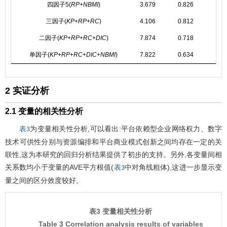
四因子5(
RP
+
NBMI
)
3.679
0.826
0.8
三因子(
KP
+
RP
+
RC
)
4.106
0.812
0.8
二因子(
KP
+
RP
+
RC
+
DIC
)
7.874
0.718
0.7
单因子(
KP
+
RP
+
RC
+
DIC
+
NBMI
)
7.822
0.634
0.6
2 实证分析
2.1 变量的相关性分析
为变量相关性分析,可以看出:平台依赖型企业网络权力、数字
表3
技术可供性分别与资源编排和平台商业模式创新之间均存在一定的关
联性,这为本研究的回归分析结果提供了初步的支持。另外,各变量间相
关系数均小于变量的AVE平方根值(
中对角线粗体),这进一步显示变
表3
量之间的区分效度较好。
表3 变量相关性分析
Table 3 Correlation analysis results of variables