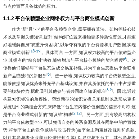
节点位置而具备优势的权力。
1.1.2 平台依赖型企业网络权力与平台商业模式创新
作为“新”且“小”的平台依赖型企业,需要拥有算法、架构等核心技
术以及掌握关键知识,提升“结构洞”位置来接触更多异质性资源,才能更
好地缓解自身“双重身份困境”,以争夺有限的平台资源和用户数据,实现
18
19
[
-
]
商业模式创新
。具体而言:一方面,知识权力较高的平台依赖型企
6
[
]
业,其拥有的“粘合剂”功效,能够增加与平台核心模块的契合程度
。这
使得他们能够与平台生态达成交易互补性,并为平台生态提供平台联名
6
[
]
新产品或独特的新服务
。进一步地,知识权力较高的平台依赖型企业,
能够依据知识优势来补充平台基础设施,并在其所依托的平台中占据重
6
9
[
,
]
要的模块位势,据此吸引其他参与者共同建立知识标准
。因此,通过
构建知识标准的兼容性、塑造新型的知识交换关系机制以及形成更多
系统组件的新组合方式,来降低平台生态内部价值创造的信息不对称,这
2
12
[
,
]
是平台商业模式创新的“知识维”构成
。另一方面,拥有较高结构权
力的平台依赖型企业,可以凭借自身的关系资源及其在网络中的位置优
势,抑制平台主的竞争威胁与攻击行为(如平台主淘宝修改规则和条款,
以对其参与者企业美丽说进行封杀等),以寻求与平台主、其他参与者