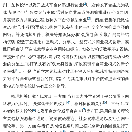
3
[
]
则、架构设计以及开放式平台体系进行创业
。这种以平台生态为载
体,新创企业与各类参与主体,通过信息共享或资源编排进行价值共创,
3
[
]
并实现多方共赢的过程,被称为平台依赖型创业
。例如,云集依托微信
生态(微信小程序)而成长,构建了以参与主体与社交个体为构成内容的
网络。并凭借其组件、算法等知识优势和“会员电商”所聚合的网络结
构优势,塑造了云集用户互动式、分享式、裂变式的商业模式创新。实
践已经表明,平台依赖型企业利用接口标准、协议架构等数字基础设施,
来提升平台生态中结构和知识等网络权力优势,以控制信息的流动和资
源的分配,进而打破既有的“双元身份困境”以实现平台商业模式的新价
3
[
]
值主张
。但是,当前学术界却未对此展开深入的研究,未能揭示网络权
力对平台商业模式创新的作用路径,尤其是难以对平台依赖型企业的商
业模式创新实践提供有意义的指导。
梳理相关研究可以发现,一方面,当前国内外学者对于平台情景下网
4
5
[
]
[
]
络权力的探讨,主要聚焦于知识权力
、非对称依赖关系
、平台主-互
6
7
[
]
[
]
补者的权力悖论
以及平台定价或平台声誉
等方面,采用的相关理论
主要包括资源基础理论、资源依赖理论、社会资本理论以及社会网络
理论等。另一方面,学者们从网络视角对商业模式创新的前因也进行了
[
]
[
]
[
]