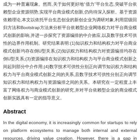
成为一种普遍现象。然而,关于如何更好地“借力”平台生态,突破平台依
赖型企业资源弱势,实现平台商业模式创新,仍尚待深入探析。基于资源
依赖理论,本文以依托平台生态创业的新创企业为调研对象,利用层级回
归方法和Bootstrap方法来分析平台依赖型企业网络权力对平台商业模
式创新的影响,并进一步探究了资源编排的中介效应,以及数字技术可供
性的边界作用机制。研究结果表明:(1)知识权力和结构权力对平台商业
模式创新均存在倒U型关系;(2)知识权力和结构权力对资源编排均存在
倒U型关系;(3)资源编排在知识权力和结构权力与平台商业模式创新之
间起到部分中介作用;(4)数字技术可供性分别正向调节知识权力和结构
权力与平台商业模式创新之间的关系,且数字技术可供性分别正向调节
知识权力和结构权力与资源编排之间的关系。本研究在一定程度上丰
富了网络权力与商业模式创新的研究,并对平台依赖型企业的商业模式
创新实践具有一定的指导意义。
Abstract
In the digital economy, it is increasingly common for startups to rely
on platform ecosystems to manage both internal and external
resources, driving value creation. However, there is a gap in