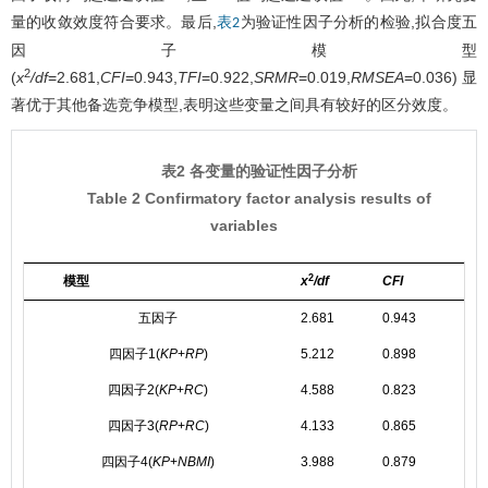
量的收敛效度符合要求。最后,
为验证性因子分析的检验,拟合度五
表2
因子模型
2
(
x
/df
=2.681,
CFI
=0.943,
TFI
=0.922,
SRMR
=0.019,
RMSEA
=0.036)显
著优于其他备选竞争模型,表明这些变量之间具有较好的区分效度。
表2 各变量的验证性因子分析
Table 2 Confirmatory factor analysis results of
variables
2
模型
x
/df
CFI
TFI
五因子
2.681
0.943
0.9
四因子1(
KP
+
RP
)
5.212
0.898
0.8
四因子2(
KP
+
RC
)
4.588
0.823
0.8
四因子3(
RP
+
RC
)
4.133
0.865
0.8
四因子4(
KP
+
NBMI
)
3.988
0.879
0.8