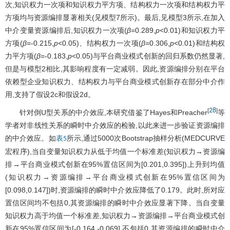
次,知识权力一次项和知识权力平方项、结构权力一次项和结构权力平
方项均与资源编排显著相关(见模型7所示)。最后,见模型3所示,在加入
中介变量资源编排后,知识权力一次项(
β
=0.289,
p
<0.01)和知识权力平
方项(
β
=-0.215,
p
<0.05)、结构权力一次项(
β
=0.306,
p
<0.01)和结构权
力平方项(
β
=-0.183,
p
<0.05)与平台商业模式创新的回归系数仍然显著,
但是与模型2相比,其影响程度有一定减弱。因此,资源编排分别在平台
依赖型企业知识权力、结构权力与平台商业模式创新存在部分中介作
用,支持了假设2c和假设2d。
28
[
]
针对倒U型关系的中介效应,本研究借鉴了Hayes和Preacher
等
学者对非线性关系的瞬时中介效应的检验,以此来进一步验证资源编排
的中介效应。如
所示,通过5000次Bootstrap抽样分析(MEDCURVE
表5
宏程序),当自变量知识权力从低于均值一个标准差(知识权力→资源编
排→平台商业模式创新在95%置信区间为[0.201,0.395])上升到均值
(知识权力→资源编排→平台商业模式创新在95%置信区间为
[0.098,0.147])时,资源编排的瞬时中介效应降低了0.179。此时,所对应
置信区间均不包括0,其资源编排的瞬时中介效应显著下降。当自变量
知识权力高于均值一个标准差,知识权力→资源编排→平台商业模式创
新在95%置信区间为[-0.164,-0.069],不包括0,其资源编排的瞬时中介