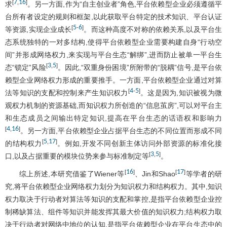
7
16
[
,
]
求
。另一方面,作为“自主创业者”角色,平台依赖型企业必须遵循平
台所有者设定的规则和框架,以此获取平台特定的技术知识、平台认证
5
6
[
-
]
等资源,实现企业成长
。而这种高度不对称的依赖关系,以及平台生
态系统独特的一对多结构,使得平台依赖型企业需要构建自身“行动空
间”并形成网络权力,来实现与平台生态“解绑”,进而防止被单一平台生
3
5
[
,
]
态“锁定”风险
。因此,“双重身份困境”所附带的“脱耦”信号,是平台依
赖型企业网络权力形成的重要推手。一方面,平台依赖型企业通过对算
4
5
[
-
]
法等知识的支配和控制来产生知识权力
。这是因为,知识被视为微
观权力机制的资源基础,而知识权力所创造的“信息茧房”,可以对平台主
和生态成员之间输出特定知识,提高在平台生态的话语权和影响力
4
16
[
,
]
。另一方面,平台依赖型企业占据平台生态的不同位置而形成不同
5
17
[
,
]
的结构权力
。例如,开发不同创新主体访问外部资源的标准化接
3
5
[
,
]
口,以及占据重要的模块位势来参与标准制定等
。
16
17
[
]
[
]
综上所述,本研究借鉴了Wiener等
、Jin和Shao
等学者的研
究,将平台依赖型企业网络权力划分为知识权力和结构权力。其中,知识
权力取决于行动者对算法等知识的支配和掌控,是指平台依赖型企业控
制稀缺算法、组件等知识并能发挥其最大价值的知识权力;结构权力取
决于行动者对网络中地位的认知,是指平台依赖型企业在平台生态中的