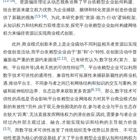
13
14
[
-
]
。资源编排理论从动态视角诠释了平台依赖型企业如何构建、
组合资源来建立权力优势,为企业捕获、捆绑和转化资源并创造价值提
13
14
[
-
]
供了新颖的视角
。为此,本研究参照“资源-能力-行动”逻辑框架,
从知识权力和结构权力双维度出发,探究平台依赖型企业如何构建网络
权力来编排资源以实现商业模式创新。
此外,商业模式创新本质上是企业撬动不同利益相关者资源以实现
价值创造活动,而平台依赖型企业由于“新”和“小”特性,在创新活动中普
2
12
[
,
]
遍面临严重的资源约束困境
。已有研究认为,数字技术(算力、架
9
[
]
构、平台组件等)具有天然的可供性特征
。平台依赖型企业可以利用
数字技术可供性的通用性、兼容性和可拓展性来捕获新颖性的商业机
遇,推动平台主、不同参与者之间已有网络结构和知识的交互与重构,突
6
15
[
,
]
破和延伸组织边界、生态边界来获取更多资源
。那么,数字技术可
供性的高低是否会影响平台依赖型企业网络权力对其平台商业模式创
新的有效性?另外,由于双元身份困境的存在,参与者企业与平台生态存
在较大“距离”,无法直接发挥网络权力的潜在效应,因此,需要参与者企业
经过内外部主观过滤、融合,才能实现知识和结构的主导能力价值
3
5
[
,
]
。而数字技术可供性改变了传统组织竞争优势以异质性、不可流
动性资源为核心的假设基础,扩大了平台依赖型企业新认知和结构权力