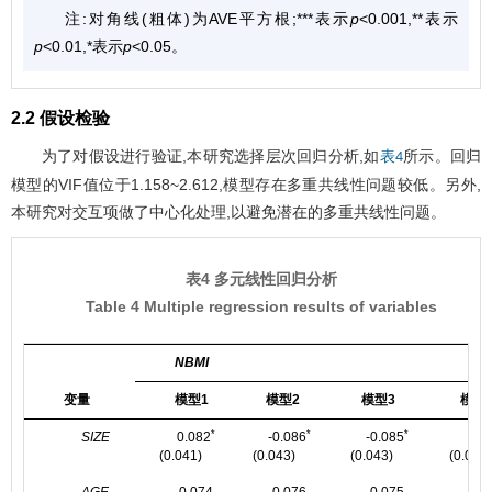
注:对角线(粗体)为AVE平方根;***表示
p
<0.001,**表示
p
<0.01,*表示
p
<0.05。
2.2 假设检验
为了对假设进行验证,本研究选择层次回归分析,如
所示。回归
表4
模型的VIF值位于1.158~2.612,模型存在多重共线性问题较低。另外,
本研究对交互项做了中心化处理,以避免潜在的多重共线性问题。
表4 多元线性回归分析
Table 4 Multiple regression results of variables
NBMI
变量
模型1
模型2
模型3
模型
*
*
*
SIZE
0.082
-0.086
-0.085
0.0
(0.041)
(0.043)
(0.043)
(0.045)