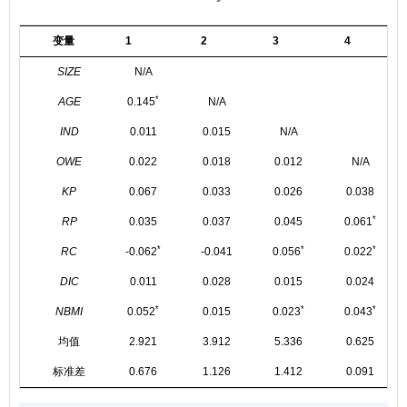
变量
1
2
3
4
SIZE
N/A
*
AGE
0.145
N/A
IND
0.011
0.015
N/A
OWE
0.022
0.018
0.012
N/A
KP
0.067
0.033
0.026
0.038
*
RP
0.035
0.037
0.045
0.061
*
*
*
RC
-0.062
-0.041
0.056
0.022
DIC
0.011
0.028
0.015
0.024
*
*
*
NBMI
0.052
0.015
0.023
0.043
均值
2.921
3.912
5.336
0.625
标准差
0.676
1.126
1.412
0.091