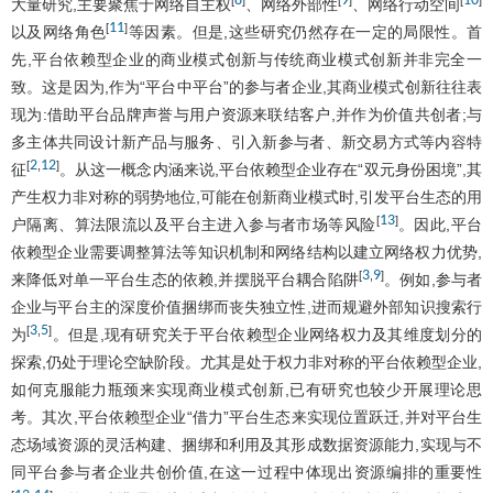
8
9
10
大量研究,主要聚焦于网络自主权
、网络外部性
、网络行动空间
11
[
]
以及网络角色
等因素。但是,这些研究仍然存在一定的局限性。首
先,平台依赖型企业的商业模式创新与传统商业模式创新并非完全一
致。这是因为,作为“平台中平台”的参与者企业,其商业模式创新往往表
现为:借助平台品牌声誉与用户资源来联结客户,并作为价值共创者;与
多主体共同设计新产品与服务、引入新参与者、新交易方式等内容特
2
12
[
,
]
征
。从这一概念内涵来说,平台依赖型企业存在“双元身份困境”,其
产生权力非对称的弱势地位,可能在创新商业模式时,引发平台生态的用
13
[
]
户隔离、算法限流以及平台主进入参与者市场等风险
。因此,平台
依赖型企业需要调整算法等知识机制和网络结构以建立网络权力优势,
3
9
[
,
]
来降低对单一平台生态的依赖,并摆脱平台耦合陷阱
。例如,参与者
企业与平台主的深度价值捆绑而丧失独立性,进而规避外部知识搜索行
3
5
[
,
]
为
。但是,现有研究关于平台依赖型企业网络权力及其维度划分的
探索,仍处于理论空缺阶段。尤其是处于权力非对称的平台依赖型企业,
如何克服能力瓶颈来实现商业模式创新,已有研究也较少开展理论思
考。其次,平台依赖型企业“借力”平台生态来实现位置跃迁,并对平台生
态场域资源的灵活构建、捆绑和利用及其形成数据资源能力,实现与不
同平台参与者企业共创价值,在这一过程中体现出资源编排的重要性