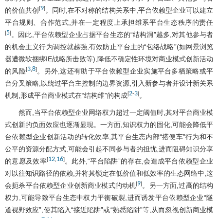
9
[
]
的价值共创
。同时,在不对称的结构关系中,平台依赖型企业可以建立
平台规则、合作范式,并在一定程度上承担维系平台生态秩序的责任
5
[
]
。因此,平台依赖型企业占据平台生态的“结构洞”越多,对其他参与者
的机会主义行为调控就越强,有效防止平台主的“包络战略”(如网景浏览
器遭微软捆绑IE战略所击败等),降低不确定性环境对商业模式创新活动
3
8
[
,
]
的风险
。另外,这还有助于平台依赖型企业实施平台多栖策略或平
台分叉策略,以绕过平台主控制的边界资源,引入新参与者并设计新关系
2
3
[
-
]
机制,形成平台商业模式在“结构维”的构成
。
然而,当平台依赖型企业网络权力超过一定阈值时,其对平台商业模
式创新的负面效应也逐渐显现。一方面,知识权力的固化,可能会降低平
台依赖型企业创新活动的转化效率,其平台生态内部“搭便车”行为和不
公平的资源分配方式,可能会引起不同参与者的担忧,进而阻碍知识分享
12
16
[
,
]
的意愿及效率
。此外,“平台陷阱”的存在,会造成平台依赖型企业
对以往知识路径的依赖,并将其锁定在低价值和低效率的生态网络中,这
9
[
]
会扼杀平台依赖型企业创新商业模式的动机
。另一方面,过高的结构
权力,可能导致平台生态中权力平衡破裂,进而诱发平台依赖型企业“隧
道视野效应”,使其陷入“接近陷阱”或“熟悉陷阱”等,从而忽视创新商业模