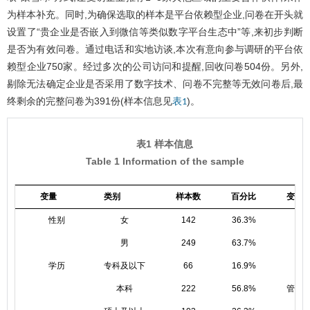
为样本补充。同时,为确保选取的样本是平台依赖型企业,问卷在开头就
设置了“贵企业是否嵌入到微信等类似数字平台生态中”等,来初步判断
是否为有效问卷。通过电话和实地访谈,本次有意向参与调研的平台依
赖型企业750家。经过多次的公司访问和提醒,回收问卷504份。另外,
剔除无法确定企业是否采用了数字技术、问卷不完整等无效问卷后,最
终剩余的完整问卷为391份(样本信息见
)。
表1
表1 样本信息
Table 1 Information of the sample
变量
类别
样本数
百分比
变量
性别
女
142
36.3%
年
男
249
63.7%
学历
专科及以下
66
16.9%
本科
222
56.8%
管理