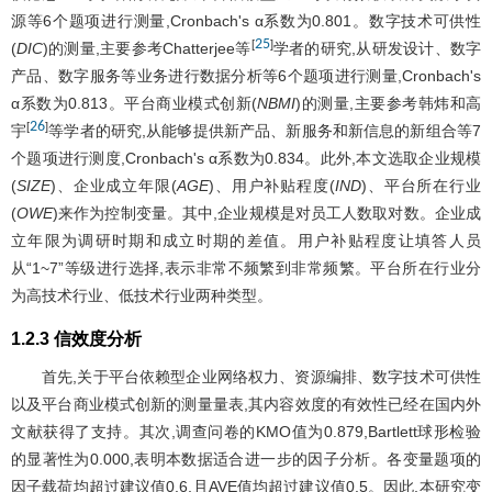
源等6个题项进行测量,Cronbach's α系数为0.801。数字技术可供性
25
[
]
(
DIC
)的测量,主要参考Chatterjee等
学者的研究,从研发设计、数字
产品、数字服务等业务进行数据分析等6个题项进行测量,Cronbach's
α系数为0.813。平台商业模式创新(
NBMI
)的测量,主要参考韩炜和高
26
[
]
宇
等学者的研究,从能够提供新产品、新服务和新信息的新组合等7
个题项进行测度,Cronbach's α系数为0.834。此外,本文选取企业规模
(
SIZE
)、企业成立年限(
AGE
)、用户补贴程度(
IND
)、平台所在行业
(
OWE
)来作为控制变量。其中,企业规模是对员工人数取对数。企业成
立年限为调研时期和成立时期的差值。用户补贴程度让填答人员
从“1~7”等级进行选择,表示非常不频繁到非常频繁。平台所在行业分
为高技术行业、低技术行业两种类型。
1.2.3 信效度分析
首先,关于平台依赖型企业网络权力、资源编排、数字技术可供性
以及平台商业模式创新的测量量表,其内容效度的有效性已经在国内外
文献获得了支持。其次,调查问卷的KMO值为0.879,Bartlett球形检验
的显著性为0.000,表明本数据适合进一步的因子分析。各变量题项的
因子载荷均超过建议值0.6,且AVE值均超过建议值0.5。因此,本研究变