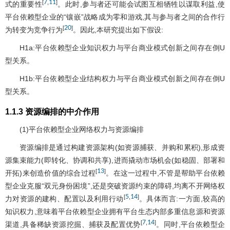
7
11
[
,
]
式的重要性
。此时,参与者还可能会试图互相牺牲以谋取利益,使
平台依赖型企业的“镶嵌”战略成为零和游戏,其与参与者之间的合作行
20
[
]
为转变为竞争行为
。因此,本研究提出如下假设:
H1a:平台依赖型企业知识权力与平台商业模式创新之间存在倒U
型关系。
H1b:平台依赖型企业结构权力与平台商业模式创新之间存在倒U
型关系。
1.1.3 资源编排的中介作用
(1)平台依赖型企业网络权力与资源编排
资源编排是通过构建资源架构(如资源捕获、并购和累积),形成资
源集束能力(即转化、协调和共享),进而撬动市场机会(如稳固、部署和
13
[
]
开拓)来创造价值的综合过程
。在这一过程中,不管是帮助平台依赖
型企业克服“双元身份困境”,还是突破资源约束的障碍,均离不开网络权
5
14
[
,
]
力对资源的建构、配置以及利用行动
。具体而言:一方面,较高的
知识权力,意味着平台依赖型企业拥有平台生态内部多重信息源和资源
7
14
[
,
]
渠道,具备稀缺资源挖掘、捕获及配置优势
。同时,平台依赖型企