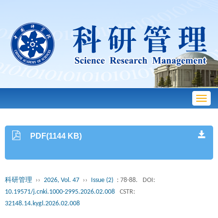
Toggl
navig
PDF(1144 KB)
科研管理
››
2026, Vol. 47
››
Issue (2)
: 78-88.
DOI:
10.19571/j.cnki.1000-2995.2026.02.008
CSTR:
32148.14.kygl.2026.02.008