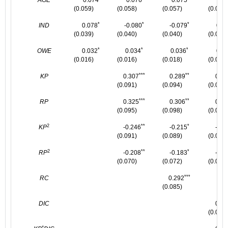
AGE
0.074
0.076
0.075
0.0
(0.059)
(0.058)
(0.057)
(0.059)
*
*
*
IND
0.078
-0.080
-0.079
0.0
(0.039)
(0.040)
(0.040)
(0.040)
*
*
*
OWE
0.032
0.034
0.036
0.0
(0.016)
(0.016)
(0.018)
(0.018)
***
**
KP
0.307
0.289
0.26
(0.091)
(0.094)
(0.096)
***
**
RP
0.325
0.306
0.29
(0.095)
(0.098)
(0.098)
2
**
*
KP
-0.246
-0.215
-0.2
(0.091)
(0.089)
(0.087)
2
**
*
RP
-0.208
-0.183
-0.1
(0.070)
(0.072)
(0.071)
***
RC
0.292
(0.085)
DIC
0.20
(0.069)
*