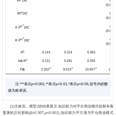
KP
DIC
0.11
(0.039)
*
RP
DIC
0.08
(0.028)
-0.2
K
DIC
P
2
*
(0.074)
-0.1
R
DIC
P
2
*
(0.062)
2
R
0.143
0.314
0.363
0.4
2
Adj
-
R
0.131
0.291
0.355
0.4
**
**
**
F
值
2.202
9.013
10.657
13.3
注:***表示
p
<0.001,**表示
p
<0.01,*表示
p
<0.05,括号内的数
值为标准误。
(1)主效应。模型2的结果显示,知识权力对平台商业模式创新有着
显著的正向影响(
β
=0.307,
p
<0.001);知识权力平方项与平台商业模式