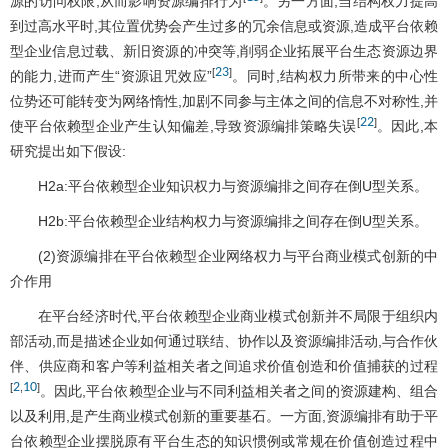
源的访问权限,从而影响资源编排行为
。另一方面,当结构权力提高
到过高水平时,其位置优势会产生过多的冗余信息或资源,造成平台依赖
型企业信息过载、新旧资源的冲突等,削弱企业拓展平台生态资源边界
23
[
]
的能力,进而产生“资源诅咒效应”
。同时,结构权力所带来的中心性
位势还可能转变为网络惰性,加剧不同参与主体之间的信息不对称性,并
22
[
]
使平台依赖型企业产生认知偏差,导致资源编排策略失误
。因此,本
研究提出如下假设:
H2a:平台依赖型企业知识权力与资源编排之间存在倒U型关系。
H2b:平台依赖型企业结构权力与资源编排之间存在倒U型关系。
(2)资源编排在平台依赖型企业网络权力与平台商业模式创新的中
介作用
在平台经济时代,平台依赖型企业商业模式创新并不局限于组织内
部活动,而是描述企业如何通过联结、协作以及资源编排活动,与合作伙
伴、供应商和客户等利益相关者之间追求价值创造和价值捕获的过程
2
10
[
,
]
。因此,平台依赖型企业与不同利益相关者之间的资源建构、组合
以及利用,是产生商业模式创新的重要基石。一方面,资源编排有助于平
台依赖型企业摆脱原有平台生态的知识惯例或常规在价值创造过程中