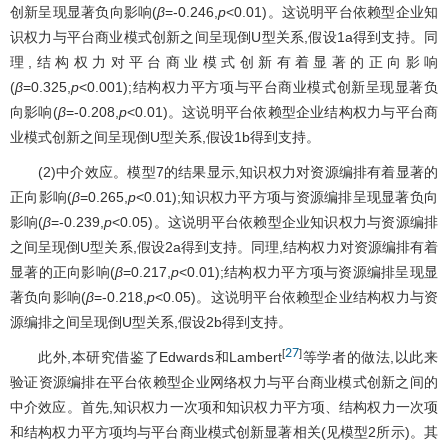
创新呈现显著负向影响(
β
=-0.246,
p
<0.01)。这说明平台依赖型企业知
识权力与平台商业模式创新之间呈现倒U型关系,假设1a得到支持。同
理,结构权力对平台商业模式创新有着显著的正向影响
(
β
=0.325,
p
<0.001);结构权力平方项与平台商业模式创新呈现显著负
向影响(
β
=-0.208,
p
<0.01)。这说明平台依赖型企业结构权力与平台商
业模式创新之间呈现倒U型关系,假设1b得到支持。
(2)中介效应。模型7的结果显示,知识权力对资源编排有着显著的
正向影响(
β
=0.265,
p
<0.01);知识权力平方项与资源编排呈现显著负向
影响(
β
=-0.239,
p
<0.05)。这说明平台依赖型企业知识权力与资源编排
之间呈现倒U型关系,假设2a得到支持。同理,结构权力对资源编排有着
显著的正向影响(
β
=0.217,
p
<0.01);结构权力平方项与资源编排呈现显
著负向影响(
β
=-0.218,
p
<0.05)。这说明平台依赖型企业结构权力与资
源编排之间呈现倒U型关系,假设2b得到支持。
27
[
]
此外,本研究借鉴了Edwards和Lambert
等学者的做法,以此来
验证资源编排在平台依赖型企业网络权力与平台商业模式创新之间的
中介效应。首先,知识权力一次项和知识权力平方项、结构权力一次项
和结构权力平方项均与平台商业模式创新显著相关(见模型2所示)。其