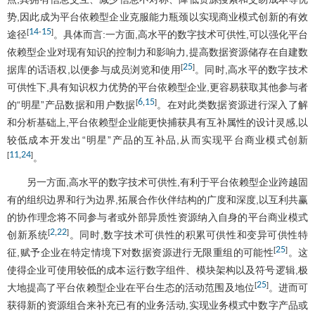
势,因此成为平台依赖型企业克服能力瓶颈以实现商业模式创新的有效
14
15
[
-
]
途径
。具体而言:一方面,高水平的数字技术可供性,可以强化平台
依赖型企业对现有知识的控制力和影响力,提高数据资源储存在自建数
25
[
]
据库的话语权,以便参与成员浏览和使用
。同时,高水平的数字技术
可供性下,具有知识权力优势的平台依赖型企业,更容易获取其他参与者
6
15
[
,
]
的“明星”产品数据和用户数据
。在对此类数据资源进行深入了解
和分析基础上,平台依赖型企业能更快捕获具有互补属性的设计灵感,以
较低成本开发出“明星”产品的互补品,从而实现平台商业模式创新
11
24
[
,
]
。
另一方面,高水平的数字技术可供性,有利于平台依赖型企业跨越固
有的组织边界和行为边界,拓展合作伙伴结构的广度和深度,以互利共赢
的协作理念将不同参与者或外部异质性资源纳入自身的平台商业模式
2
22
[
,
]
创新系统
。同时,数字技术可供性的积累可供性和变异可供性特
25
[
]
征,赋予企业在特定情境下对数据资源进行无限重组的可能性
。这
使得企业可使用较低的成本运行数字组件、模块架构以及符号逻辑,极
25
[
]
大地提高了平台依赖型企业在平台生态的活动范围及地位
。进而可
获得新的资源组合来补充已有的业务活动,实现业务模式中数字产品或