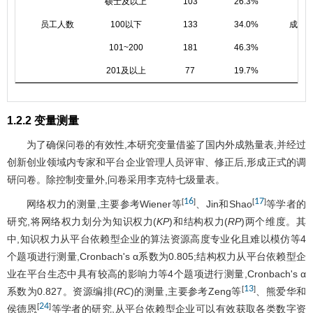
硕士及以上
103
26.3%
员工人数
100以下
133
34.0%
成立
101~200
181
46.3%
201及以上
77
19.7%
1.2.2 变量测量
为了确保问卷的有效性,本研究变量借鉴了国内外成熟量表,并经过
创新创业领域内专家和平台企业管理人员评审、修正后,形成正式的调
研问卷。除控制变量外,问卷采用李克特七级量表。
16
17
[
]
[
]
网络权力的测量,主要参考Wiener等
、Jin和Shao
等学者的
研究,将网络权力划分为知识权力(
KP
)和结构权力(
RP
)两个维度。其
中,知识权力从平台依赖型企业的算法资源高度专业化且难以模仿等4
个题项进行测量,Cronbach's α系数为0.805;结构权力从平台依赖型企
业在平台生态中具有较高的影响力等4个题项进行测量,Cronbach's α
13
[
]
系数为0.827。资源编排(
RC
)的测量,主要参考Zeng等
、熊爱华和
24
[
]
侯德恩
等学者的研究,从平台依赖型企业可以有效获取各类数字资