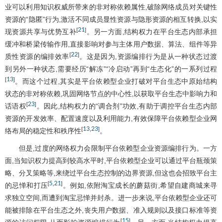
业可以利用知识权威所带来的非对称依赖属性,破除网络成员对关键性
资源的“隐匿”行为,激活不同成员显性资源与隐形资源的相互转换,以实
21
[
]
现资源共享与优势互补
。另一方面,结构权力在平台生态内部承担
缓冲和桥梁传输作用,直接影响对参与主体用户数据、算法、组件等异
22
[
]
质性资源的编排效率
。这是因为,资源编排行为是从一种状态过渡
到另外一种状态,需要经历“解冻”“冷启动”再到“生态化”的一系列过程
13
[
]
。而这个过程,其实是平台依赖型企业打破对平台生态中原始结构
状态的非对称依赖,巩固网络节点的中心性,以获取平台生态中影响力和
23
[
]
话语权
。因此,结构权力的“调合剂”功效,有助于调控平台生态内部
资源的开发效率、配置速度以及利用能力,有效保障平台依赖型企业网
13
23
[
,
]
络布局的稳定性和秩序性
。
但是,过度的网络权力会限制平台依赖型企业资源编排行为。一方
面,当知识权力提高到较高水平时,平台依赖型企业可以通过平台瓶颈策
略、分叉策略等,来绕过平台生态控制的边界资源,但这也会招致平台主
5
21
[
,
]
的忌惮和打压
。例如,依附淘宝成长的蘑菇街,希望自建商城来寻
求独立空间,而遭到淘宝忌惮并封杀。进一步来说,平台依赖型企业还可
能被排除在平台生态之外,丧失用户数据、准入规则以及接口标准等资
15
[
]