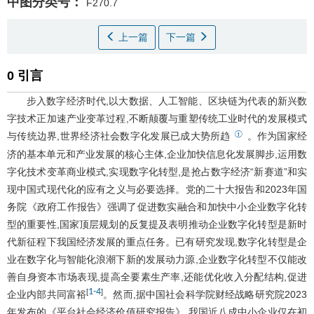
中图分类号：
F270.7
上一篇
下一篇
0 引言
步入数字经济时代,以大数据、人工智能、区块链为代表的新兴数
字技术正加速产业变革过程,不断颠覆与重塑传统工业时代的发展模式
①
与传统边界,世界经济社会数字化发展已成大势所趋
。作为国家经
济的基本单元和产业发展的核心主体,企业加快信息化发展脚步,运用数
字化技术变革商业模式,实现数字化转型,是抢占数字经济“新赛道”和实
现中国式现代化的应有之义与必要选择。党的二十大报告和2023年国
务院《政府工作报告》强调了促进数实融合和加快中小企业数字化转
型的重要性,国家顶层规划的反复提及表明推动企业数字化转型是新时
代新征程下我国经济发展的重点任务。已有研究发现,数字化转型是企
业在数字化与智能化浪潮下新的发展动力源,企业数字化转型不仅能改
善自身资本市场表现,提高全要素生产率,还能优化收入分配结构,促进
1
-
4
[
]
企业内部共同富裕
。然而,据中国社会科学院财经战略研究院2023
年发布的《平台社会经济价值研究报告》,我国近八成中小企业仅在初