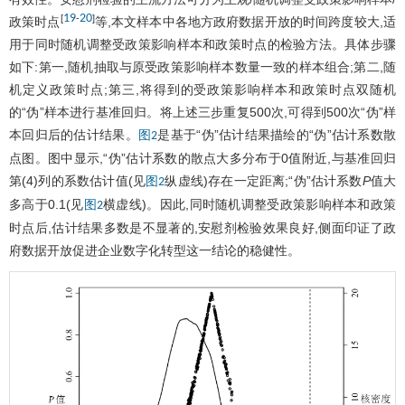
19
20
[
-
]
政策时点
等,本文样本中各地方政府数据开放的时间跨度较大,适
用于同时随机调整受政策影响样本和政策时点的检验方法。具体步骤
如下:第一,随机抽取与原受政策影响样本数量一致的样本组合;第二,随
机定义政策时点;第三,将得到的受政策影响样本和政策时点双随机
的“伪”样本进行基准回归。将上述三步重复500次,可得到500次“伪”样
本回归后的估计结果。
是基于“伪”估计结果描绘的“伪”估计系数散
图2
点图。图中显示,“伪”估计系数的散点大多分布于0值附近,与基准回归
第(4)列的系数估计值(见
纵虚线)存在一定距离;“伪”估计系数
P
值大
图2
多高于0.1(见
横虚线)。因此,同时随机调整受政策影响样本和政策
图2
时点后,估计结果多数是不显著的,安慰剂检验效果良好,侧面印证了政
府数据开放促进企业数字化转型这一结论的稳健性。