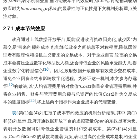
致,
Mech
表示机制变量,当讨论成本节约效应时为
Cost
;讨论创新驱动
i
,
t
i
,
t
效应时为
Innovation
,
α
和
δ
的显著性与正负性是下文机制分析重点关
i
,
t
1
1
注对象。
2.7.1 成本节约效应
政府通过上线数据开放平台,既能促进政府执政阳光化,减少因“内
幕交易”带来的额外成本,也能降低政企之间信息不对称程度,降低因管
理者有限理性和投机主义带来的交易成本。对于企业而言,较高的交易
成本会挤压企业数字化转型投入额,还会降低企业的风险承受能力,动摇
16
[
]
企业数字化转型信心
。因此,政府数据开放能够有效减少交易成本,
避免企业因资金约束影响数字化进程。为验证这一机制,本文参考彭远
12
[
]
怀
的做法,以“人均管理费用的对数值”
Cost
1衡量企业管理费用率;并
将企业销售、财务与管理费用总额与总资产的比值
Cost
2作为交易成
25
[
]
本的测度指标
,将上述两个指标作为企业成本的代理变量。
第(1)至(4)列汇报了成本节约效应的机制分析结果,其中,第(1)
表3
和(3)列显示,政府开通数据开放平台的虚拟变量
Open
的系数显著为负,
表明开放数据可以降低企业管理费用和交易成本。第(2)和(4)列显
示,
Cost
1和
Cost
2的系数均显著为负,表明过高的企业成本是制约企业