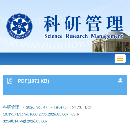
Toggl
navig
PDF(1071 KB)
科研管理
››
2026, Vol. 47
››
Issue (5)
: 64-73.
DOI:
10.19571/j.cnki.1000-2995.2026.05.007
CSTR:
32148.14.kygl.2026.05.007