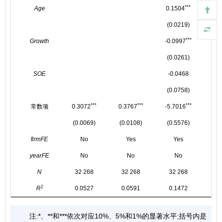
***
Age
0.1504
0.
(0.0219)
(0
***
Growth
-0.0997
-0
(0.0261)
(0
SOE
-0.0468
-
(0.0758)
(0
***
***
***
常数项
0.3072
0.3767
-5.7016
-5
(0.0069)
(0.0108)
(0.5576)
(0
firmFE
No
Yes
Yes
yearFE
No
No
No
N
32 268
32 268
32 268
3
2
R
0.0527
0.0591
0.1472
0
注:*、**和***依次对应10%、5%和1%的显著水平;括号内是