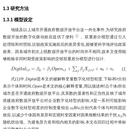
1.3 研究方法
1.3.1 模型设定
地级及以上城市开通政府数据开放平台这一外生事件,为研究政府
①
数据开放的数字化驱动效应提供了便利
。双重差分模型通过引入
处理组和对照组,比较政策实施前后的差异变化,能够更科学地评估政策
效果。因各城市初次上线数据开放平台的时间并不相同,故本文使用能
够检验非同时期受政策影响的交错双重差分模型进行估计:
(1)
D
i
g
i
t
a
l
i
,
t
=
β
0
+
β
1
O
p
e
n
i
,
t
+
∑
j
β
j
X
j
,
i
,
t
+
u
t
+
v
i
+
ϵ
i
,
t
式(1)中,
Digital
是本文的被解释变量数字化转型程度,下标
i
和
t
分别
表示个体和时间;
Open
是本文的核心解释变量,用以描述
t
时点个体
i
所在
城市是否开通政府数据开放平台,其系数的显著性和正负性反映了城市
搭建政府数据开放平台对企业数字化转型的影响;
X
是一系列可能影响
企业数字化转型程度的控制变量组合;
u
和
v
分别代表个体与时间固定
t
i
效应,以减少个体固有差异和宏观时变因素对因果推断结果的干扰;
ε
为
i
,
t
随机扰动项。为避免异方差和组内相关的影响,本文在回归过程中将标