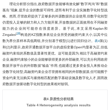
理论分析部分指出,政府数据开放能够有效化解“数字鸿沟”和“数据
孤岛”现象,提升企业的数据可得性,进而有利于企业实施数字化转型战
略。然而,尽管政府提供了足够多的外源数据供企业使用,但数字化转型
仍需投入足够的财力和人力方能开展,开放数据的正面效用在不同融资
能力的企业间可能存在强度差异。基于此,本文采用Kaplan和
28
[
]
Zingales
构造的KZ指数来表征企业所受的融资约束大小,以其中位
数为界分原样本高低两组,并分别基于模型(1)进行回归估计。
第(1)
表4
和(2)列显示,政府开通数据开放平台的虚拟变量
Open
均显著为正,但低
融资约束组的系数值及显著性更优。这可能是因为:相比于高融资约束
企业,融资约束较小的企业能够获得更多的外部融资,可以充分利用政府
数据开放平台的外部数据“输血”作用,也能通过更多资金投入来推动企
业数字化转型;高融资约束企业尽管拥有相同的外部数据源,但可能囿于
资金约束无法购买与雇佣相匹配的数字基础设施及数字化人才,因而政
府数据开放驱动数字化转型的效果相对较弱。
表4 异质性分析结果
Table 4 Heterogeneity analysis results