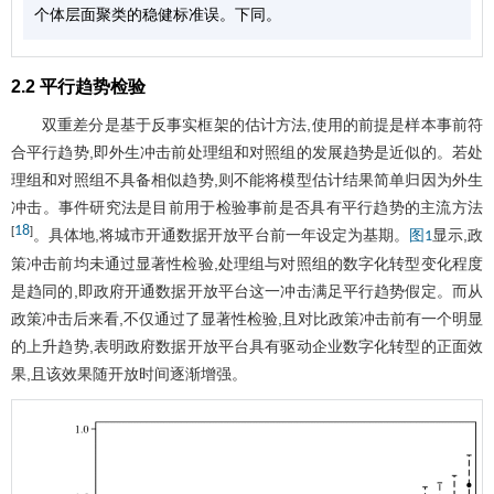
个体层面聚类的稳健标准误。下同。
2.2 平行趋势检验
双重差分是基于反事实框架的估计方法,使用的前提是样本事前符
合平行趋势,即外生冲击前处理组和对照组的发展趋势是近似的。若处
理组和对照组不具备相似趋势,则不能将模型估计结果简单归因为外生
冲击。事件研究法是目前用于检验事前是否具有平行趋势的主流方法
18
[
]
。具体地,将城市开通数据开放平台前一年设定为基期。
显示,政
图1
策冲击前均未通过显著性检验,处理组与对照组的数字化转型变化程度
是趋同的,即政府开通数据开放平台这一冲击满足平行趋势假定。而从
政策冲击后来看,不仅通过了显著性检验,且对比政策冲击前有一个明显
的上升趋势,表明政府数据开放平台具有驱动企业数字化转型的正面效
果,且该效果随开放时间逐渐增强。