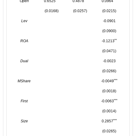
Open
0.6525
0.4878
0.0964
0.
(0.0168)
(0.0257)
(0.0215)
(0
Lev
-0.0901
-
(0.0900)
(0
**
ROA
-0.1213
-0
(0.0471)
(0
Dual
-0.0023
0
(0.0266)
(0
***
MShare
-0.0049
-0
(0.0018)
(0
***
First
-0.0063
-0
(0.0014)
(0
***
Size
0.2857
0.
(0.0265)
(0