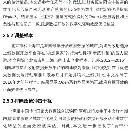
22
[
]
来的估计偏误,本文还参考任乐等
的做法,以财务报告附注中披露的
数字化无形资产占无形资产总额的比值作为数字化转型的代理指标
Digital
3。结果显示,上述三种度量方式所得到的
Open
系数显著性和正
负性与基准回归一致,政府数据开放的数字化驱动效应仍旧稳健。
2.5.2 调整样本
北京市和上海市是我国最早开放政府数据的城市,为避免政府选择
上线数据开放平台存在“挑选赢家”的行为动机和“示范引领”的压力应
激,本文剔除了北京市和上海市的上市企业样本。此外,2012—2015年
我国城市层面政府数据开放平台的增速较为缓慢且讨论较少,在《促进
大数据发展行动纲要》发布后才开始井喷式上线,对此,本文剔除了
2016年之前的样本。结果显示,
Open
系数均显著为正,政府数据开放的
正面效果仍旧成立。
2.5.3 排除政策冲击干扰
“宽带中国”和“国家大数据综合试验区”两项政策发生于本文样本期
内,能直接影响区域数字化程度,可能会使得政府数据开放驱动企业数字
化转型的正面效应被高估。对此,本文进一步控制了“宽带中