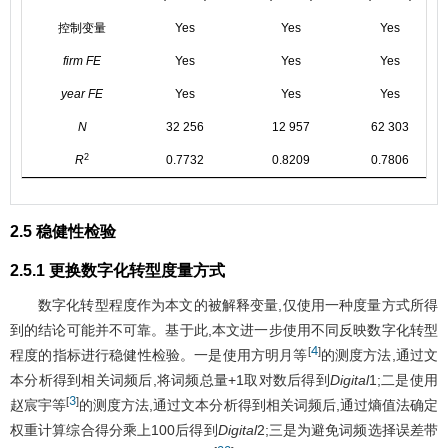
控制变量
Yes
Yes
Yes
firm FE
Yes
Yes
Yes
year FE
Yes
Yes
Yes
N
32 256
12 957
62 303
2
R
0.7732
0.8209
0.7806
2.5 稳健性检验
2.5.1 更换数字化转型度量方式
数字化转型程度作为本文的被解释变量,仅使用一种度量方式所得
到的结论可能并不可靠。基于此,本文进一步使用不同反映数字化转型
4
[
]
程度的指标进行稳健性检验。一是使用方明月等
的测度方法,通过文
本分析得到相关词频后,将词频总量+1取对数后得到
Digital
1;二是使用
3
[
]
赵宸宇等
的测度方法,通过文本分析得到相关词频后,通过熵值法确定
权重计算综合得分乘上100后得到
Digital
2;三是为避免词频选择误差带