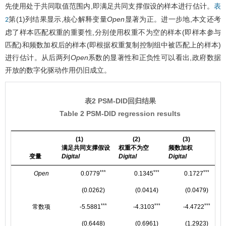
先使用处于共同取值范围内,即满足共同支撑假设的样本进行估计。
表
第(1)列结果显示,核心解释变量
Open
显著为正。进一步地,本文还考
2
虑了样本匹配权重的重要性,分别使用权重不为空的样本(即样本参与
匹配)和频数加权后的样本(即根据权重复制控制组中被匹配上的样本)
进行估计。从后两列
Open
系数的显著性和正负性可以看出,政府数据
开放的数字化驱动作用仍旧成立。
表2 PSM-DID回归结果
Table 2 PSM-DID regression results
(1)
(2)
(3)
满足共同支撑假设
权重不为空
频数加权
变量
Digital
Digital
Digital
***
***
***
Open
0.0779
0.1345
0.1727
(0.0262)
(0.0414)
(0.0479)
***
***
***
常数项
-5.5881
-4.3103
-4.4722
(0.6448)
(0.6961)
(1.2923)