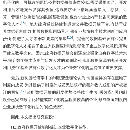
电子化的、可机读的原始公共数据价值密度较低,需要采集整合、开发
利用后才能充分发挥其价值,这既要求企业搭建涵盖接入、存储、计
算、管理和数据使能的数据基础设施,也要求企业内部配备高素质的数
16
[
]
字化人才
。地方政府通过搭建和运营公共数据开放平台,有助于提
升数据分析能力,扩展数据应用场景,引领企业加快数字技术创新与应用
15
[
]
步伐,促进了人才等创新要素的集聚
。完善的数据基础设施和完备
的数字化人才拓宽了企业大数据应用场景,强化了企业数字化意识,有助
于建立数字文化。因此,政府数据开放会倒逼企业强化自身数字技术水
平,提升数字技术应用与研发人才的雇佣比例,实现数据资源的充分开发
利用,数字基础设施和数字化人才为企业数字化转型提供了重要支撑。
最后,新制度经济学中的制度变迁理论认为,制度差异的存在照顾了
制度内成员,为其提供了制度外成员无法获得的额外收入或影响产权变
17
[
]
迁的机制
,政府数据开放的制度优势会持续产生“虹吸效应”,吸纳制
度外已完成数字化转型或数字化转型程度较高的企业,形成倒逼制度内
企业加快数字化转型的“鲶鱼效应”。
因此,本文提出研究假设:
H1:政府数据开放能够促进企业数字化转型。