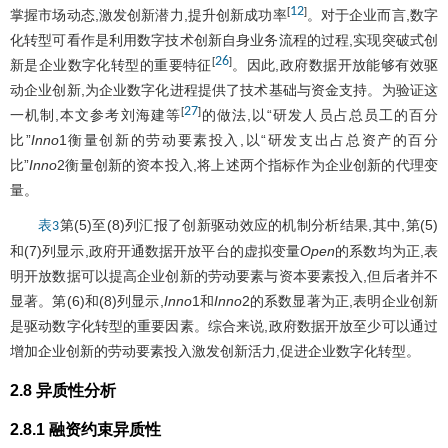
12
[
]
掌握市场动态,激发创新潜力,提升创新成功率
。对于企业而言,数字
化转型可看作是利用数字技术创新自身业务流程的过程,实现突破式创
26
[
]
新是企业数字化转型的重要特征
。因此,政府数据开放能够有效驱
动企业创新,为企业数字化进程提供了技术基础与资金支持。为验证这
27
[
]
一机制,本文参考刘海建等
的做法,以“研发人员占总员工的百分
比”
Inno
1衡量创新的劳动要素投入,以“研发支出占总资产的百分
比”
Inno
2衡量创新的资本投入,将上述两个指标作为企业创新的代理变
量。
第(5)至(8)列汇报了创新驱动效应的机制分析结果,其中,第(5)
表3
和(7)列显示,政府开通数据开放平台的虚拟变量
Open
的系数均为正,表
明开放数据可以提高企业创新的劳动要素与资本要素投入,但后者并不
显著。第(6)和(8)列显示,
Inno
1和
Inno
2的系数显著为正,表明企业创新
是驱动数字化转型的重要因素。综合来说,政府数据开放至少可以通过
增加企业创新的劳动要素投入激发创新活力,促进企业数字化转型。
2.8 异质性分析
2.8.1 融资约束异质性