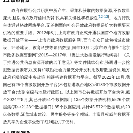
1.1 政策背景
政府在履行公共职责中所产生、采集和获取的数据资源,不仅数量
12
13
[
-
]
庞大,且以地方政府信用为背书,具有关键性和权威性
。地方行政
主体通过搭建网络平台,无差别面向社会开放政府数据是扩大数据要素
供给的重要手段。2012年6月,上海市政府正式开通我国首个地方政府
数据开放平台——“上海市政府数据服务网”,面向公众开放包括城市建
设、经济建设、教育科技等原始数据;同年10月,北京市政府推出“北京
市政务数据资源网”;2015—2017年,《促进大数据发展行动纲要》《关
于推进公共信息资源开放的若干意见》等文件陆续公布,强调进一步挖
掘数据要素潜力,支持和鼓励社会力量充分开发利用政府数据资源,地方
政府积极响应中央政策,相继搭建数据开放平台。截至2022年10月,我
国已有25个省级数据开放平台(不包括港澳台地区)和183个市级数据开
放平台(含副省级与地级行政区)。以上海市公共数据开放平台为例,截
至2024年8月,其已开放51个数据部门,135个数据开放机构,5526个数
据集(其中2123个数据接口),85个数据应用,共计45 572个数据项,约20
亿条数据,涵盖城市建设、民生服务等多个领域。丰富且权威的数据开
放共享为企业享受数字红利提供了便利。