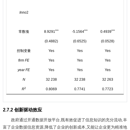
Inno
2
***
***
***
常数项
8.9291
-5.1564
0.4939
-
(0.4882)
(0.6525)
(0.0528)
控制变量
Yes
Yes
Yes
firm FE
Yes
Yes
Yes
year FE
Yes
Yes
Yes
N
32 238
32 238
32 263
2
R
0.8069
0.7741
0.7723
2.7.2 创新驱动效应
政府通过开通数据开放平台,既有效促进了信息知识的充分流动,丰
富了企业数据信息资源,降低了企业的创新成本,又能让企业更为精准地