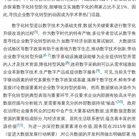
步探索数字化转型阶段,能够独立实施数字化的商家占比不足1%。因
此,寻找企业数字化转型的动因成为学术界热门话题。
数字化转型是以数字技术为基础支撑,数据为关键要素进行数字化
5
[
]
升级改造的过程
。作为数字时代的特有产物,多位学者尝试从数字角
度寻找企业数字化转型的动力:如数字经济创新发展试验区、大数据综
合试验区等数字政策有助于改善地方数字生态,推动数字技术创新,带动
6
7
[
-
]
企业数字化转型升级
;数字基础设施建设能够为企业提供转型所需
8
[
]
的人才及技术资源,降低转型风险
;政府数字采购则可以从需求端激励
9
[
]
企业革新数字技术,生产数字产品或提供数字服务
。可见,当前关于数
字驱动因素的研究多聚焦于数字政策或基建,落脚于数字技术,鲜有学者
直接讨论数据要素对企业数字化转型的影响。然而,数据驱动决策作为
数字化转型的典型表现与重要环节,不仅要求企业内部拥有较高水平的
10
[
]
数据挖掘与分析能力,更需要海量充分的外部数据持续“输血”
。政府
在治理社会服务民众的过程中会产生大量基础性数据,这类数据是数据
资源的重要组成部分,与经济发展、居民生活联系密切,蕴含着丰富的资
11
[
]
源价值
。为进一步深挖数据要素潜在价值,国务院在2015年颁布
《促进大数据发展行动纲要》,对公共数据的开发利用做出明确部署,地