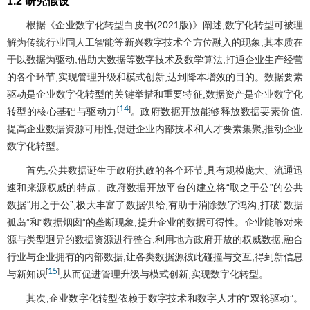
1.2 研究假设
根据《企业数字化转型白皮书(2021版)》阐述,数字化转型可被理
解为传统行业同人工智能等新兴数字技术全方位融入的现象,其本质在
于以数据为驱动,借助大数据等数字技术及数学算法,打通企业生产经营
的各个环节,实现管理升级和模式创新,达到降本增效的目的。数据要素
驱动是企业数字化转型的关键举措和重要特征,数据资产是企业数字化
14
[
]
转型的核心基础与驱动力
。政府数据开放能够释放数据要素价值,
提高企业数据资源可用性,促进企业内部技术和人才要素集聚,推动企业
数字化转型。
首先,公共数据诞生于政府执政的各个环节,具有规模庞大、流通迅
速和来源权威的特点。政府数据开放平台的建立将“取之于公”的公共
数据“用之于公”,极大丰富了数据供给,有助于消除数字鸿沟,打破“数据
孤岛”和“数据烟囱”的垄断现象,提升企业的数据可得性。企业能够对来
源与类型迥异的数据资源进行整合,利用地方政府开放的权威数据,融合
行业与企业拥有的内部数据,让各类数据源彼此碰撞与交互,得到新信息
15
[
]
与新知识
,从而促进管理升级与模式创新,实现数字化转型。
其次,企业数字化转型依赖于数字技术和数字人才的“双轮驱动”。