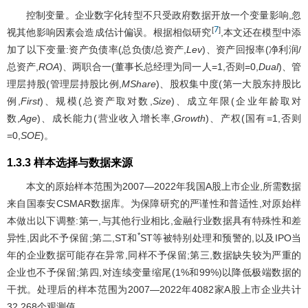
控制变量。企业数字化转型不只受政府数据开放一个变量影响,忽
7
[
]
视其他影响因素会造成估计偏误。根据相似研究
,本文还在模型中添
加了以下变量:资产负债率(总负债/总资产,
Lev
)、资产回报率(净利润/
总资产,
ROA
)、两职合一(董事长总经理为同一人=1,否则=0,
Dual
)、管
理层持股(管理层持股比例,
MShare
)、股权集中度(第一大股东持股比
例,
First
)、规模(总资产取对数,
Size
)、成立年限(企业年龄取对
数,
Age
)、成长能力(营业收入增长率,
Growth
)、产权(国有=1,否则
=0,
SOE
)。
1.3.3 样本选择与数据来源
本文的原始样本范围为2007—2022年我国A股上市企业,所需数据
来自国泰安CSMAR数据库。为保障研究的严谨性和普适性,对原始样
本做出以下调整:第一,与其他行业相比,金融行业数据具有特殊性和差
*
异性,因此不予保留;第二,ST和
ST等被特别处理和预警的,以及IPO当
年的企业数据可能存在异常,同样不予保留;第三,数据缺失较为严重的
企业也不予保留;第四,对连续变量缩尾(1%和99%)以降低极端数据的
干扰。处理后的样本范围为2007—2022年4082家A股上市企业共计
32 268个观测值。