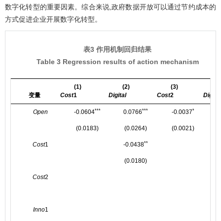
数字化转型的重要因素。综合来说,政府数据开放可以通过节约成本的
方式促进企业开展数字化转型。
表3 作用机制回归结果
Table 3 Regression results of action mechanism
(1)
(2)
(3)
(
变量
Cost
1
Digital
Cost
2
Digital
***
***
*
Open
-0.0604
0.0766
-0.0037
(0.0183)
(0.0264)
(0.0021)
**
Cost
1
-0.0438
(0.0180)
Cost
2
-
Inno
1