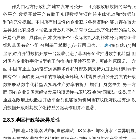
作为由地方行政机关建立发布可公开、可脱敏政府数据的综合服
务平台,数据开放平台有助于实现数据资源的跨主体流动和“数据红
利”的充分挖掘。不同所有制属性的企业获取各类资源的能力存在较大
差异,因此有必要讨论数据开放对不同所有制企业数字化转型的驱动效
应是否异质。具体而言,本文根据企业实际控制人将样本分为国有企业
组和非国有企业组,分别基于模型(1)进行回归估计。
第(3)和(4)列
表4
显示,政府开通数据开放平台显著促进了非国有企业推进数字化转型,但
对国有企业数字化转型的正向推动作用并不显著。可能的原因是:一方
面,非国有企业在内部资源禀赋条件和外部政策支持力度上均相对弱于
国有企业,面临更为严峻的市场竞争环境,因此需要政府公开提供的开放
数据驱动数字化转型以实现生产效率的提升,增强自身竞争力;另一方
面,国有企业是国家经济发展的顶梁柱与压舱石,身为“国家队”成员,国有
企业在政府上线数据开放平台前也能较为便利地获取政府数据资源,政
府数据开放对其数字化转型的驱动作用并不显著。
2.8.3 地区行政等级异质性
我国地大物博,各城市间自然禀赋、区位条件与经济水平差异明显,
数据开放对企业数字化转型的影响在不同城市间可能存在异质性。一