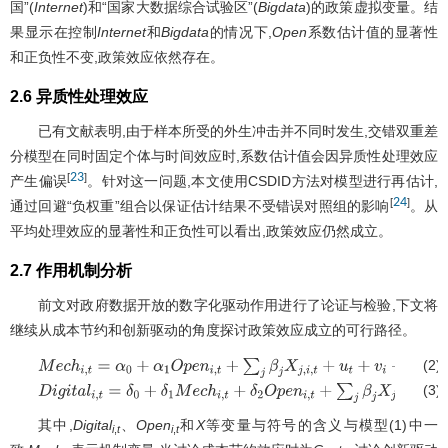
国”(
Internet
)和“国家大数据综合试验区”(
Bigdata
)的政策虚拟变量。结
果显示在控制
Internet
和
Bigdata
的情况下,
Open
系数估计值的显著性
和正负性不变,政策效应依然存在。
2.6 异质性处理效应
已有文献表明,由于样本所受的外生冲击并不同时发生,交错双重差
分模型在同时固定个体与时间效应时,系数估计值会因异质性处理效应
23
[
]
产生偏误
。针对这一问题,本文使用CSDID方法对模型进行再估计,
24
[
]
通过回避“负权重”组合以保证估计结果不受错误对照组的影响
。从
平均处理效应的显著性和正负性可以看出,政策效应仍然成立。
2.7 作用机制分析
前文对政府数据开放的数字化驱动作用进行了论证与检验,下文将
继续从成本节约和创新驱动的角度探讨政策效应成立的可行路径。
(2)
M
e
c
h
i
,
t
=
α
0
+
α
1
O
p
e
n
i
,
t
+
∑
j
β
j
X
j
,
i
,
t
+
u
t
+
v
i
+
ϵ
i
,
t
(3)
D
i
g
i
t
a
l
i
,
t
=
δ
0
+
δ
1
M
e
c
h
i
,
t
+
δ
2
O
p
e
n
i
,
t
+
∑
j
β
j
X
j
,
i
,
t
+
u
t
+
v
i
+
ϵ
i
,
t
其中,
Digital
、
Open
和
X
等变量与符号的含义与模型(1)中一
i
,
t
i
,
t