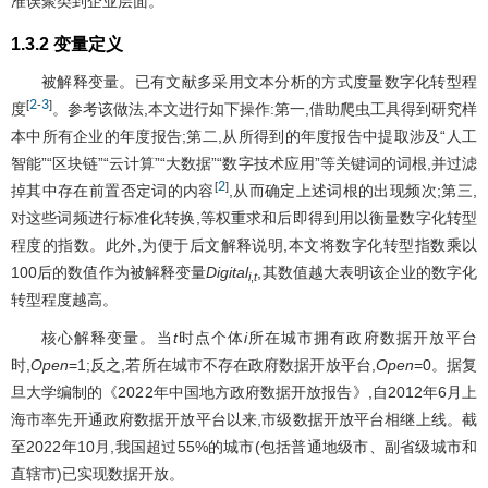
准误聚类到企业层面。
1.3.2 变量定义
被解释变量。已有文献多采用文本分析的方式度量数字化转型程
2
3
[
-
]
度
。参考该做法,本文进行如下操作:第一,借助爬虫工具得到研究样
本中所有企业的年度报告;第二,从所得到的年度报告中提取涉及“人工
智能”“区块链”“云计算”“大数据”“数字技术应用”等关键词的词根,并过滤
2
[
]
掉其中存在前置否定词的内容
,从而确定上述词根的出现频次;第三,
对这些词频进行标准化转换,等权重求和后即得到用以衡量数字化转型
程度的指数。此外,为便于后文解释说明,本文将数字化转型指数乘以
100后的数值作为被解释变量
Digital
,其数值越大表明该企业的数字化
i
,
t
转型程度越高。
核心解释变量。当
t
时点个体
i
所在城市拥有政府数据开放平台
时,
Open
=1;反之,若所在城市不存在政府数据开放平台,
Open
=0。据复
旦大学编制的《2022年中国地方政府数据开放报告》,自2012年6月上
海市率先开通政府数据开放平台以来,市级数据开放平台相继上线。截
至2022年10月,我国超过55%的城市(包括普通地级市、副省级城市和
直辖市)已实现数据开放。