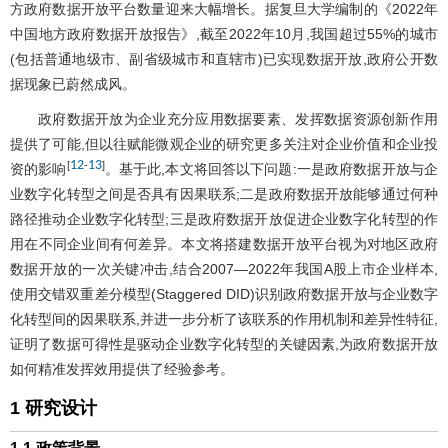
方政府数据开放平台数量迎来大幅增长。据复旦大学编制的《2022年
中国地方政府数据开放报告》,截至2022年10月,我国超过55%的城市
(包括普通地级市、副省级城市和直辖市)已实现数据开放,政府公开数
据现象已蔚然成风。
政府数据开放为企业充分应用数据要素、发挥数据资源创新作用
提供了可能,但以往赋能微观企业的研究更多关注对企业价值和企业投
12
13
[
-
]
资的影响
。基于此,本文将回答以下问题:一是政府数据开放与企
业数字化转型之间是否具有因果联系;二是政府数据开放能够通过何种
路径推动企业数字化转型;三是政府数据开放促进企业数字化转型的作
用在不同企业间有何差异。本文将搭建数据开放平台视为对地区政府
数据开放的一次关键冲击,结合2007—2022年我国A股上市企业样本,
使用交错双重差分模型(Staggered DID)识别政府数据开放与企业数字
化转型间的因果联系,并进一步分析了该联系的作用机制和差异性特征,
证明了数据可得性是驱动企业数字化转型的关键因素,为政府数据开放
如何精准发挥效用提供了经验参考。
1 研究设计