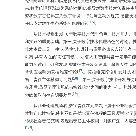
论伴随着计算机和信息技术的演进逐步展开。早期研究聚焦
来,数字伦理逐渐成为系统性框架,倡导对数字技术负责任使
究将数字责任界定为数字环境中行动与互动的规范,涵盖技
15
[
]
任以应对数字生态系统的伦理问题
。
从技术视角出发,关于数字技术代理角色、技术能力、
和实践的重要基础。第一,关于数字技术代理角色的讨论。技
技术本质上是一种“人造物”,其设计与应用必然嵌入设计者
剥离,具有内在的“责任荷载”。尽管人工智能具备一定学习
能力的讨论。研究发现,智能技术在复杂运算上超越人类,却
17
[
]
常倒置被称为莫拉维克悖论
。莫拉维克悖论引发对技术
18
[
]
衡、责任主体模糊等问题
。第三,关于数字技术开发与使
①
在矛盾,凸显了理论规范与实践落地之间的张力
。此外,
19
[
]
但政策取向存在明显差异
。
从商业伦理视角看,数字责任在元层次上属于企业社会
性和迭代性特征,使其不仅是优化责任流程的工具,更推动了
传统社会责任范畴,表现出责任主体模糊、对象广泛、内容
1
3
[
,
]
。