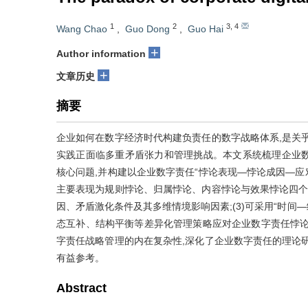
1
2
3
,
4
Wang Chao
,
Guo Dong
,
Guo Hai
+
Author information
+
文章历史
摘要
企业如何在数字经济时代构建负责任的数字战略体系,是关
实践正面临多重矛盾张力和管理挑战。本文系统梳理企业数
核心问题,并构建以企业数字责任“悖论表现—悖论成因—应对
主要表现为规则悖论、归属悖论、内容悖论与效果悖论四个维
因、矛盾激化条件及其多维情境影响因素;(3)可采用“时间
态互补、结构平衡等差异化管理策略应对企业数字责任悖论
字责任战略管理的内在复杂性,深化了企业数字责任的理论
有益参考。
Abstract