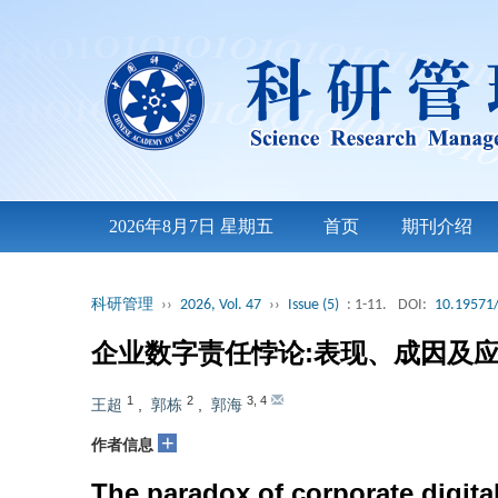
2026年8月7日 星期五
首页
期刊介绍
科研管理
››
2026, Vol. 47
››
Issue (5)
: 1-11.
DOI:
10.19571/
企业数字责任悖论:表现、成因及
1
2
3
,
4
王超
,
郭栋
,
郭海
+
作者信息
The paradox of corporate digita