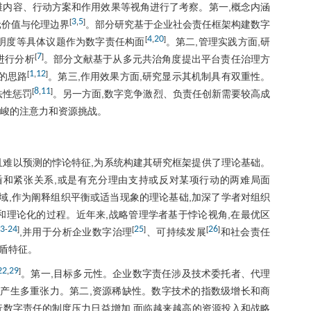
维内容、行动方案和作用效果等视角进行了考察。第一,概念内涵
3
5
[
,
]
元价值与伦理边界
。部分研究基于企业社会责任框架构建数字
4
20
[
,
]
明度等具体议题作为数字责任构面
。第二,管理实践方面,研
7
[
]
进行分析
。部分文献基于从多元共治角度提出平台责任治理方
1
12
[
,
]
的思路
。第三,作用效果方面,研究显示其机制具有双重性。
8
11
[
,
]
法性惩罚
。另一方面,数字竞争激烈、负责任创新需要较高成
严峻的注意力和资源挑战。
且难以预测的悖论特征,为系统构建其研究框架提供了理论基础。
续矛盾和紧张关系,或是有充分理由支持或反对某项行动的两难局面
域,作为阐释组织平衡或适当现象的理论基础,加深了学者对组织
和理论化的过程。近年来,战略管理学者基于悖论视角,在最优区
3
24
25
26
-
]
[
]
[
]
,并用于分析企业数字治理
、可持续发展
和社会责任
盾特征。
22
29
,
]
。第一,目标多元性。企业数字责任涉及技术委托者、代理
此产生多重张力。第二,资源稀缺性。数字技术的指数级增长和商
行数字责任的制度压力日益增加,面临越来越高的资源投入和战略