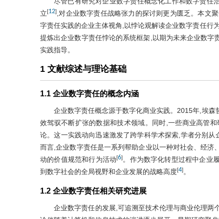
尽管已有研究对企业数字责任概念化工作和数字责任
12
[
]
立
,对企业数字责任战略张力的探讨则更为匮乏。本文聚焦
字责任实践的企业主体视角,以悖论观解读企业数字责任行为
提炼出企业数字责任悖论的系统框架,以期为未来企业数字
实践指导。
1 文献综述与理论基础
1.1 企业数字责任的概念内涵
企业数字责任概念源于数字化商业实践。2015年,埃森哲(
效驾驭不断扩张的数据和技术领域。同时,一些商业高管和研究
论。这一实践动向迅速激发了跨学科学术探索,学者分别从
而言,企业数字责任是一系列帮助企业以一种对社会、经济
6
[
]
动的价值规范和行为活动
。作为数字化转型过程中企业履
4
[
]
到数字社会的全局视野和企业发展的战略高度
。
1.2 企业数字责任相关研究进展
企业数字责任的发展,可追溯至技术伦理与商业伦理两