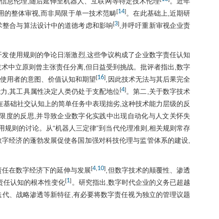
信息伦理,随后延伸至机器人、互联网等特定技术伦理
。近年
14
[
]
用的整体审视,而非局限于单一技术范畴
。在此基础上,近期研
3
[
]
术整合与算法设计中的道德考虑和影响
,并呼吁重新审视企业责
开发使用规则的争论日渐激烈,这些争议构成了企业数字责任认知
术中立原则曾主张责任分离,但日益受到挑战。批评者指出,数字
16
[
]
与使用者的意图、价值认知和期望
,因此技术无法与其后果完全
4
[
]
能力,其工具属性决定人类仍处于支配地位
。第二,关于数字技术
在基础社交认知上的简单任务中表现拙劣,这种技术能力层级的反
限度的反思,并导致企业数字化实践中出现自动化与人文关怀失
用规则的讨论。从“机器人三定律”到当代伦理准则,相关规则常存
数字经济的蓬勃发展促使各国加强对科技伦理与监管体系的建设,
4
10
[
,
]
责任在数字经济下的延伸与发展
,但数字技术的颠覆性、渗透
1
[
]
责任认知的根本性变化
。研究指出,数字时代企业的义务已超越
迭代、战略渗透等新特征,有必要将数字责任视为独立的管理议题