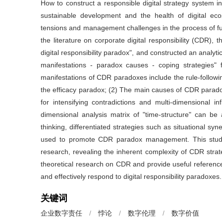
How to construct a responsible digital strategy system in 
sustainable development and the health of digital eco
tensions and management challenges in the process of fulfi
the literature on corporate digital responsibility (CDR), 
digital responsibility paradox", and constructed an analyt
manifestations - paradox causes - coping strategies" 
manifestations of CDR paradoxes include the rule-followi
the efficacy paradox; (2) The main causes of CDR paradox
for intensifying contradictions and multi-dimensional 
dimensional analysis matrix of "time-structure" can be
thinking, differentiated strategies such as situational s
used to promote CDR paradox management. This study 
research, revealing the inherent complexity of CDR str
theoretical research on CDR and provide useful references 
and effectively respond to digital responsibility paradoxes.
关键词
企业数字责任
/
悖论
/
数字伦理
/
数字价值