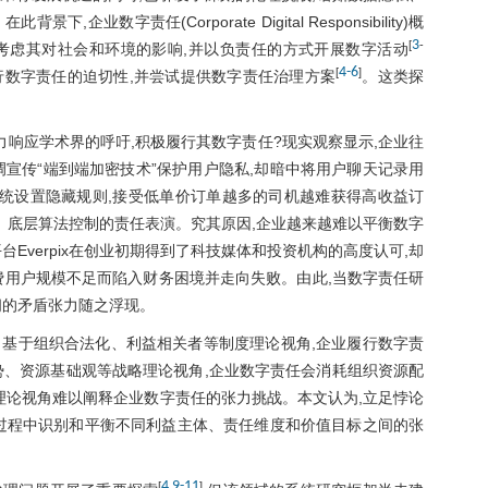
字责任(Corporate Digital Responsibility)概
3
[
-
考虑其对社会和环境的影响,并以负责任的方式开展数字活动
4
-
6
[
]
行数字责任的迫切性,并尝试提供数字责任治理方案
。这类探
力响应学术界的呼吁,积极履行其数字责任?现实观察显示,企业往
调宣传“端到端加密技术”保护用户隐私,却暗中将用户聊天记录用
系统设置隐藏规则,接受低单价订单越多的司机越难获得高收益订
、底层算法控制的责任表演。究其原因,企业越来越难以平衡数字
Everpix在创业初期得到了科技媒体和投资机构的高度认可,却
费用户规模不足而陷入财务困境并走向失败。由此,当数字责任研
间的矛盾张力随之浮现。
基于组织合法化、利益相关者等制度理论视角,企业履行数字责
势、资源基础观等战略理论视角,企业数字责任会消耗组织资源配
一理论视角难以阐释企业数字责任的张力挑战。本文认为,立足悖论
过程中识别和平衡不同利益主体、责任维度和价值目标之间的张
4
9
-
11
[
,
]