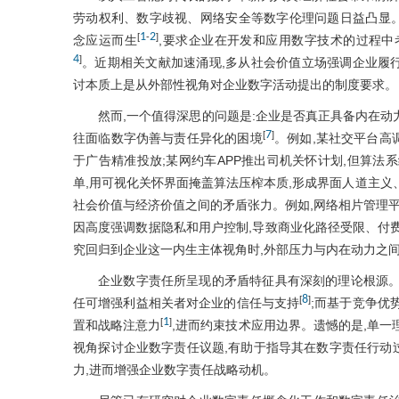
劳动权利、数字歧视、网络安全等数字伦理问题日益凸显。在此背景下,企业数
1
2
[
-
]
念应运而生
,要求企业在开发和应用数字技术的过程中
4
]
。近期相关文献加速涌现,多从社会价值立场强调企业履
讨本质上是从外部性视角对企业数字活动提出的制度要求。
然而,一个值得深思的问题是:企业是否真正具备内在动
7
[
]
往面临数字伪善与责任异化的困境
。例如,某社交平台高
于广告精准投放;某网约车APP推出司机关怀计划,但算法
单,用可视化关怀界面掩盖算法压榨本质,形成界面人道主义
社会价值与经济价值之间的矛盾张力。例如,网络相片管理平台
因高度强调数据隐私和用户控制,导致商业化路径受限、付
究回归到企业这一内生主体视角时,外部压力与内在动力之
企业数字责任所呈现的矛盾特征具有深刻的理论根源。
8
[
]
任可增强利益相关者对企业的信任与支持
;而基于竞争优
1
[
]
置和战略注意力
,进而约束技术应用边界。遗憾的是,单
视角探讨企业数字责任议题,有助于指导其在数字责任行动
力,进而增强企业数字责任战略动机。