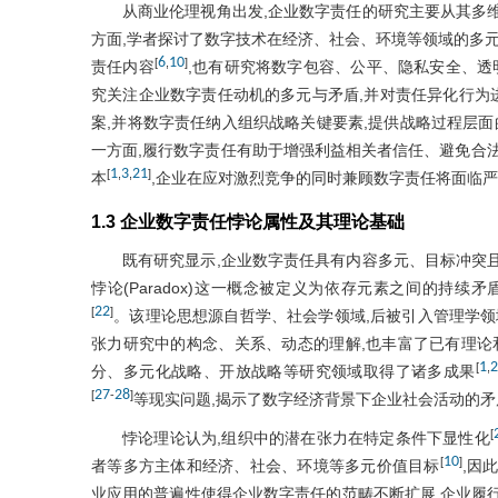
从商业伦理视角出发,企业数字责任的研究主要从其多
方面,学者探讨了数字技术在经济、社会、环境等领域的多
6
10
[
,
]
责任内容
,也有研究将数字包容、公平、隐私安全、透
究关注企业数字责任动机的多元与矛盾,并对责任异化行为
案,并将数字责任纳入组织战略关键要素,提供战略过程层面
一方面,履行数字责任有助于增强利益相关者信任、避免合
1
3
21
[
,
,
]
本
,企业在应对激烈竞争的同时兼顾数字责任将面临
1.3 企业数字责任悖论属性及其理论基础
既有研究显示,企业数字责任具有内容多元、目标冲突
悖论(Paradox)这一概念被定义为依存元素之间的持
22
[
]
。该理论思想源自哲学、社会学领域,后被引入管理学领
张力研究中的构念、关系、动态的理解,也丰富了已有理论
1
2
[
,
分、多元化战略、开放战略等研究领域取得了诸多成果
27
28
[
-
]
等现实问题,揭示了数字经济背景下企业社会活动的矛
[
悖论理论认为,组织中的潜在张力在特定条件下显性化
10
[
]
者等多方主体和经济、社会、环境等多元价值目标
,因
业应用的普遍性使得企业数字责任的范畴不断扩展,企业履